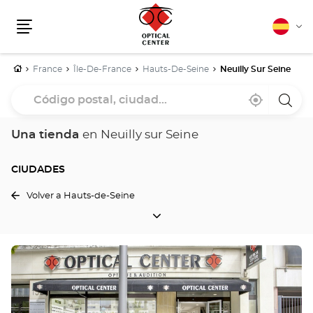
Español
Cam
Menú
idio
Inicio
France
Île-De-France
Hauts-De-Seine
Neuilly Sur Seine
Código
Cerca
,
una
postal,
de
encontrar
tiend
mi
una
Optica
ciudad...
ubicación
tienda
Cente
Una tienda
en Neuilly sur Seine
Optical
Center
CIUDADES
Volver a Hauts-de-Seine
CIUDADES
Pulse
ENTER
para
obtener