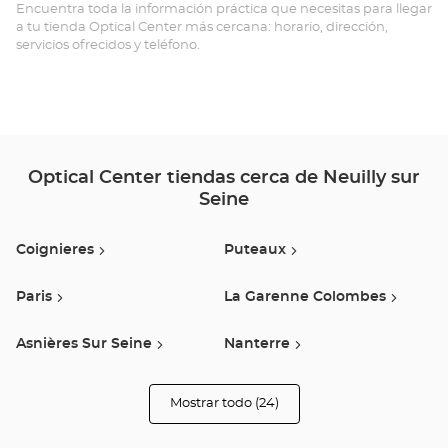
-
Encuentra toda la información práctica que necesitas para llegar
a tu tienda Optical Center más cercana: horario, dirección,
SU
servicios ofrecidos y teléfono.
-
SE
Opt
Ce
Optical Center tiendas cerca de Neuilly sur
Seine
Coignieres
Puteaux
Paris
La Garenne Colombes
Asnières Sur Seine
Nanterre
Claye Souilly
Boulogne Billancourt
Mostrar todo (24)
tiendas
Optical
Center
Rueil Malmaison
Herblay
Opticien