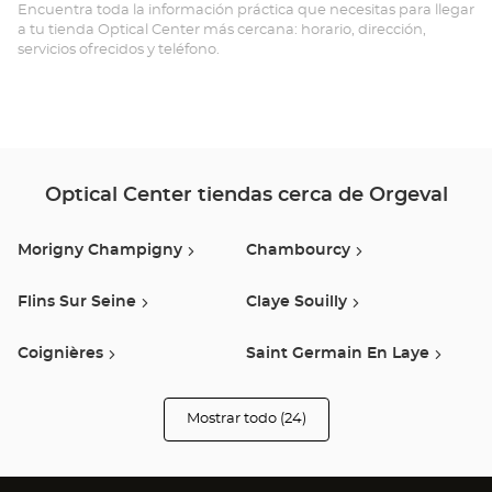
Opt
Encuentra toda la información práctica que necesitas para llegar
a tu tienda Optical Center más cercana: horario, dirección,
Ce
servicios ofrecidos y teléfono.
Optical Center tiendas cerca de Orgeval
Morigny Champigny
Chambourcy
Flins Sur Seine
Claye Souilly
Coignières
Saint Germain En Laye
Herblay
Les Clayes Sous Bois
Mostrar todo (24)
tiendas
Optical
Center
Montesson
Cergy
Opticien