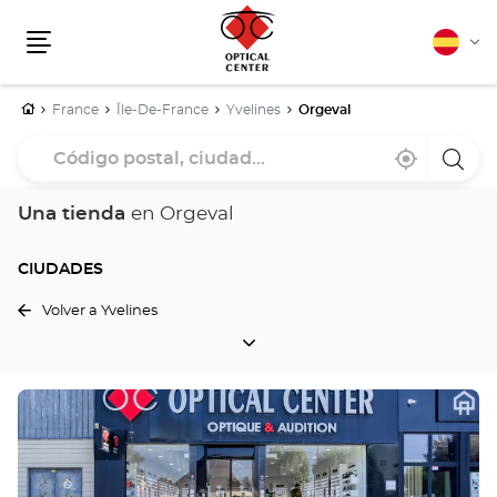
Español
Cam
Menú
idio
Inicio
France
Île-De-France
Yvelines
Orgeval
Código
Cerca
,
una
postal,
de
encontrar
tiend
mi
una
Optica
ciudad...
ubicación
tienda
Cente
Una tienda
en Orgeval
Optical
Center
CIUDADES
Volver a Yvelines
CIUDADES
Pulse
ENTER
para
obtener