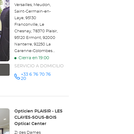
Versailles, Meudon,
Saint-Germain-en-
Laye, 95130
Franconville, Le
Chesnay, 78370 Plaisir,
95120 Ermont, 92000
Nanterre, 92250 La
Garenne-Colombes...
Cierra en 19:00
SERVICIO A DOMICILIO
+33 6 76 70 76
número
20
de
teléfono
Tienda:
Opticien PLAISIR - LES
CLAYES-SOUS-BOIS
Optical Center
ZI des Dames