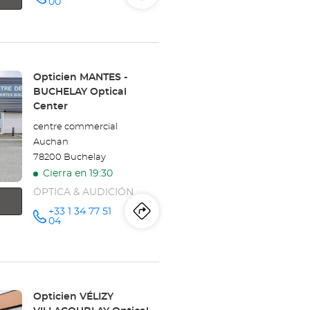
Itinerario
a
número
00
de
BOIS
teléfono
la
Optical
tienda
Center
Opticien
Tienda:
Opticien MANTES -
BUCHELAY Optical
SAINT
Center
GERMAIN
centre commercial
Auchan
EN
78200 Buchelay
LAYE
Cierra en 19:30
ÓPTICA & AUDICIÓN
Optical
+33 1 34 77 51
Itinerario
a
número
04
Center
de
teléfono
la
tienda
Opticien
Tienda:
Opticien VÉLIZY