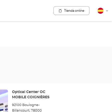
Tienda online
Español
Cam
idio
Tienda:
Optical Center OC
MOBILE COIGNIÈRES
92100 Boulogne-
Billancourt, 78000