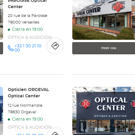
PAROISSE Optical
Optical
para
Center
obtener
Center
20 rue de la Paroisse
más
78000 Versailles
información
Cierra en 19:00
ÓPTICA & AUDICIÓN
+33 1 30 21 10
Pedir cita
Itinerario
a
número
00
de
teléfono
la
tienda
Opticien
Pulse
Tienda:
Opticien ORGEVAL
VERSAILLES
ENTER
Optical Center
para
PAROISSE
12 rue Normandie
obtener
78630 Orgeval
más
Optical
Cierra en 19:00
información
Center
ÓPTICA & AUDICIÓN