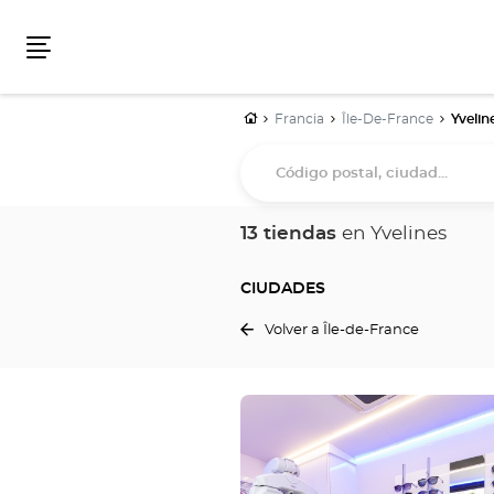
Menú
Inicio
Francia
Île-De-France
Yvelin
Código
postal,
ciudad...
13 tiendas
en Yvelines
CIUDADES
Volver a Île-de-France
Pulse
ENTER
para
obtener