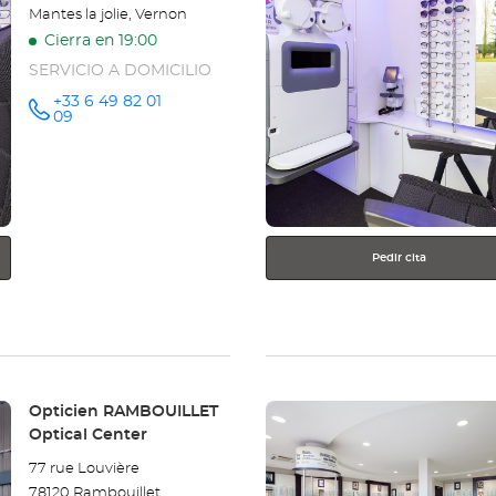
más
Mantes la jolie, Vernon
información
Cierra en 19:00
SERVICIO A DOMICILIO
+33 6 49 82 01
número
09
de
teléfono
Pedir cita
Pulse
Tienda:
Opticien RAMBOUILLET
ENTER
Optical Center
para
77 rue Louvière
obtener
78120 Rambouillet