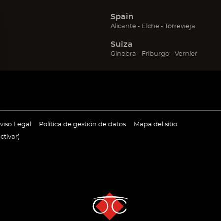
Spain
(Abrir
(Abrir
(Abrir
Alicante
Elche
Torrevieja
en
en
en
Suiza
una
una
una
nueva
nueva
nueva
(Abrir
(Abrir
(Abrir
Ginebra
Friburgo
Vernier
ventana)
ventana)
ventana
en
en
en
una
una
una
nueva
nueva
nueva
ventana)
ventana)
ventan
ir
(Abrir
(Abrir
viso Legal
Política de gestión de datos
Mapa del sitio
en
en
ctivar
)
una
una
va
nueva
nueva
tana)
ventana)
ventana)