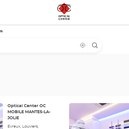
es
Cerca
,
una
de
encontrar
tienda
mi
una
Optical
ubicación
tienda
Center
Optical
Center
Pulse
Tienda:
Optical Center OC
ENTER
MOBILE MANTES-LA-
para
JOLIE
obtener
Evreux, Louviers,