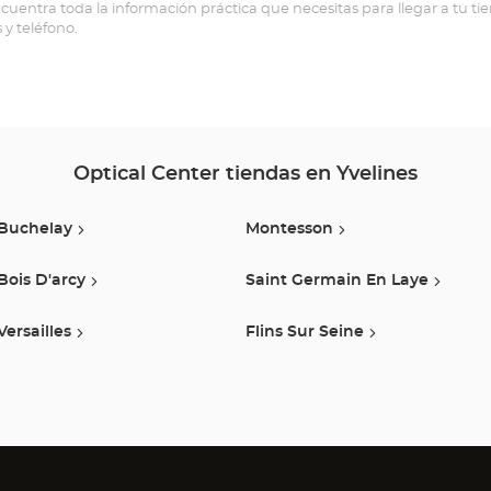
MONTESSON
ncuentra toda la información práctica que necesitas para llegar a tu t
s y teléfono.
Optical
Center
Optical Center tiendas en Yvelines
Buchelay
Montesson
Bois D'arcy
Saint Germain En Laye
Versailles
Flins Sur Seine