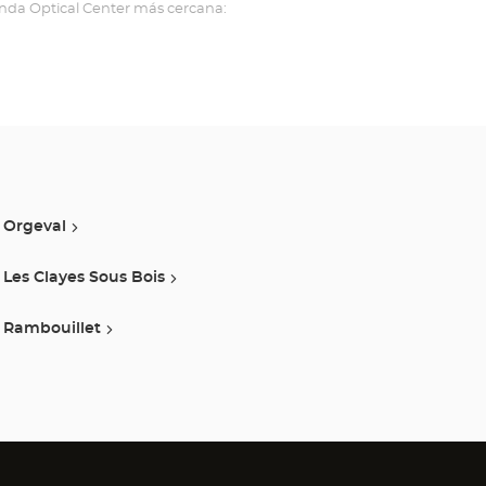
ienda Optical Center más cercana:
Orgeval
Les Clayes Sous Bois
Rambouillet