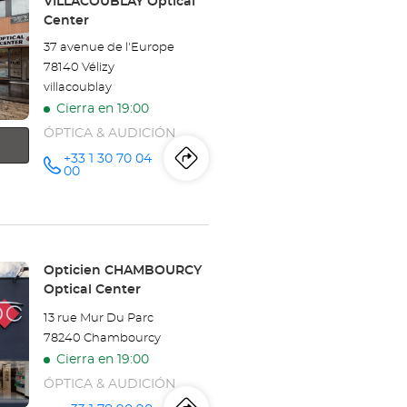
VILLACOUBLAY Optical
MANTES
Center
-
37 avenue de l'Europe
78140 Vélizy
BUCHELAY
villacoublay
Optical
Cierra en 19:00
ÓPTICA & AUDICIÓN
Center
+33 1 30 70 04
Itinerario
a
número
00
de
teléfono
la
tienda
Opticien
Tienda:
Opticien CHAMBOURCY
Optical Center
VÉLIZY
13 rue Mur Du Parc
VILLACOUBLAY
78240 Chambourcy
Cierra en 19:00
Optical
ÓPTICA & AUDICIÓN
Center