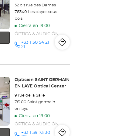
32 bis rue des Dames
78340 Les clayes sous
bois
Cierra en 19:00
ÓPTICA & AUDICIÓN
+33 1 30 54 21
Itinerario
a
número
21
de
teléfono
la
tienda
Opticien
Tienda:
Opticien SAINT GERMAIN
EN LAYE Optical Center
PLAISIR
9 rue de la Salle
-
78100 Saint germain
en laye
LES
Cierra en 19:00
CLAYES-
ÓPTICA & AUDICIÓN
SOUS-
+33 1 39 73 30