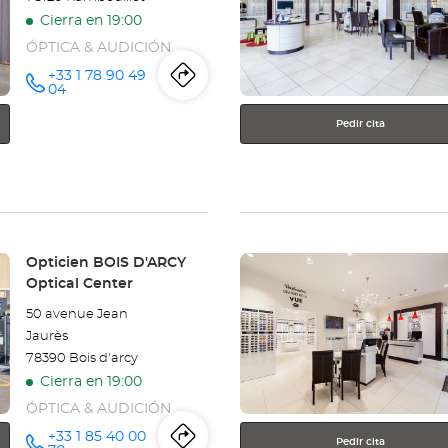
más
Cierra en 19:00
información
ÓPTICA & AUDICIÓN
+33 1 78 90 49
Itinerario
a
número
04
de
teléfono
la
Pedir cita
tienda
Opticien
RAMBOUILLET
Pulse
Tienda:
Opticien BOIS D'ARCY
Optical
ENTER
Optical Center
para
Center
50 avenue Jean
obtener
Jaurès
más
78390 Bois d'arcy
información
Cierra en 19:00
ÓPTICA & AUDICIÓN
+33 1 85 40 00
Pedir cita