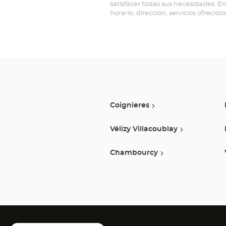
satisfacer todas sus necesidades. E
horario, dirección, servicios ofrecido
Coignieres
Vélizy Villacoublay
Chambourcy