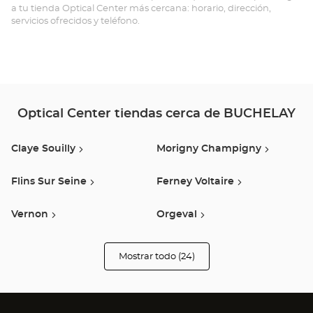
a tu tienda Optical Center más cercana: horario, dirección,
BU
servicios ofrecidos y teléfono.
Opt
Ce
Optical Center tiendas cerca de BUCHELAY
Claye Souilly
Morigny Champigny
Flins Sur Seine
Ferney Voltaire
Vernon
Orgeval
Coignières
Chambourcy
Mostrar todo (24)
tiendas
Optical
Center
Les Clayes Sous Bois
Cergy
Opticien