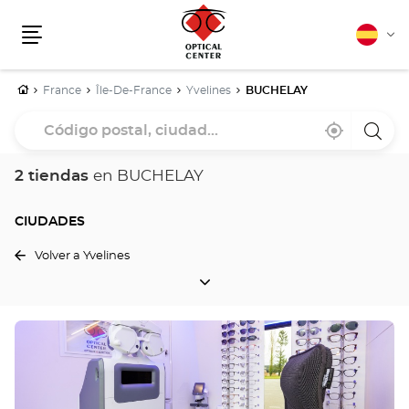
Español
Cam
Menú
idio
Inicio
France
Île-De-France
Yvelines
BUCHELAY
Código
Cerca
,
una
postal,
de
encontrar
tiend
mi
una
Optica
ciudad...
ubicación
tienda
Cente
2 tiendas
en BUCHELAY
Optical
Center
CIUDADES
Volver a Yvelines
CIUDADES
Pulse
ENTER
para
obtener