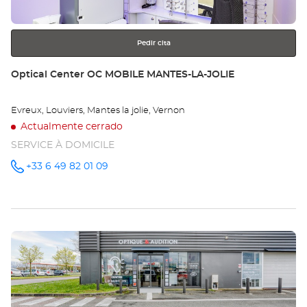
más
información
Pedir cita
Tienda:
Optical Center OC MOBILE MANTES-LA-JOLIE
Evreux, Louviers, Mantes la jolie, Vernon
Actualmente cerrado
SERVICE À DOMICILE
+33 6 49 82 01 09
número
de
teléfono
Pulse
ENTER
para
obtener
más