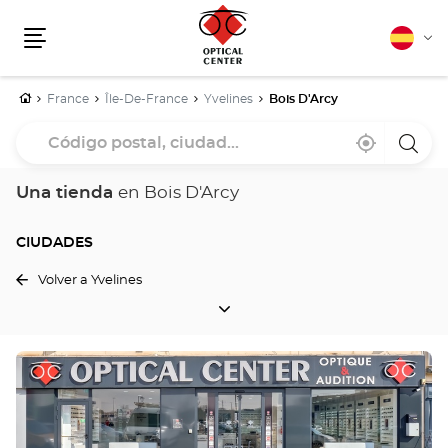
Español
Cam
Menú
idio
Inicio
France
Île-De-France
Yvelines
Bois D'Arcy
Código
Cerca
,
una
postal,
de
encontrar
tiend
mi
una
Optica
ciudad...
ubicación
tienda
Cente
Una tienda
en Bois D'Arcy
Optical
Center
CIUDADES
Volver a Yvelines
CIUDADES
Pulse
ENTER
para
obtener