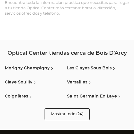
D'
Encuentra toda la información práctica que necesitas para llegar
a tu tienda Optical Center más cercana: horario, dirección,
Opt
servicios ofrecidos y teléfono.
Ce
Optical Center tiendas cerca de Bois D'Arcy
Morigny Champigny
Les Clayes Sous Bois
Claye Souilly
Versailles
Coignières
Saint Germain En Laye
Chambourcy
Bretigny Sur Orge
Mostrar todo (24)
tiendas
Optical
Center
Vélizy Villacoublay
Rueil Malmaison
Opticien