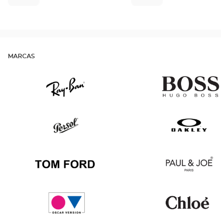
MARCAS
Ray
Hugo
Ban
Boss
Persol
Oakley
Tom
Paul
Ford
&
Joe