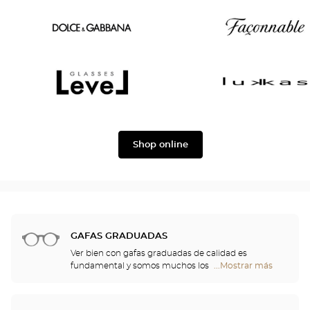
Oscar
Chloé
version
Dolce
Façonnable
&
Gabbana
Level
Lukkas
Shop online
GAFAS GRADUADAS
Ver bien con gafas graduadas de calidad es
fundamental y somos muchos los que
...Mostrar más
tiendas
necesitamos una corrección. No obstante, las gafas
Optical
aportan algo más que confort visual: son también
Center
un accesorio de moda y auténticas proyectoras de
Opticien