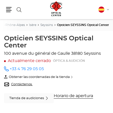
Buscar
Español
Cam
Menú
idio
ne-Rhône-Alpes
Isère
Seyssins
Opticien SEYSSINS Optical Center
Opticien SEYSSINS Optical
Center
100 avenue du général de Gaulle
38180 Seyssins
Actualmente cerrado
ÓPTICA & AUDICIÓN
+33 4 76 29 05 05
número
de
Obtener las coordenadas de la tienda
teléfono
de
Opticien
Contáctenos.
SEYSSINS
Optical
Center
Horario de apertura
Tienda de audiciones