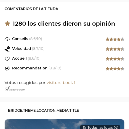
COMENTARIOS DE LA TIENDA
1280
los clientes dieron su opinión
Conseils
(
8.6
/10)
Velocidad
(
8.7
/10)
Accueil
(
8.6
/10)
Recommandation
(
8.8
/10)
Votos recogidos por
visitors-book.fr
__BRIDGE.THEME.LOCATION.MEDIA.TITLE
Todas las fotos (4)