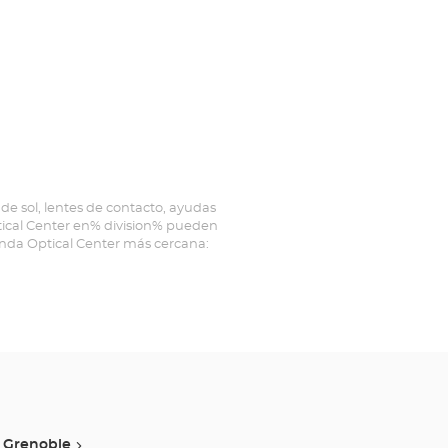
de sol, lentes de contacto, ayudas
ptical Center en% division% pueden
ienda Optical Center más cercana:
Grenoble