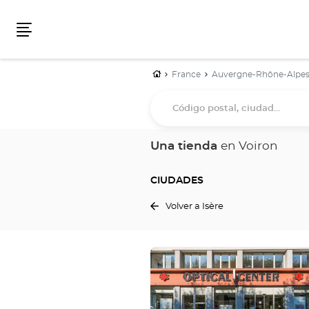
Menú
Inicio
France
Auvergne-Rhône-Alpe
Código
postal,
ciudad...
Una tienda
en Voiron
CIUDADES
Volver a Isère
Pulse
ENTER
para
obtener