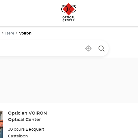
s
Isère
Voiron
Cerca
,
una
de
encontrar
tienda
mi
una
Optical
ubicación
tienda
Center
Optical
Center
Tienda:
Opticien VOIRON
Optical Center
30 cours Becquart
Castelbon