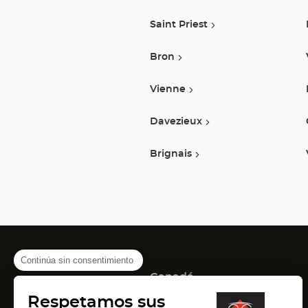
Saint Priest
Bron
Vienne
Davezieux
Brignais
Continúa sin consentimiento
Canadá
(Abrir
(Abrir
(Abrir
Montreal
Quebec
Laval
Respetamos sus
en
en
en