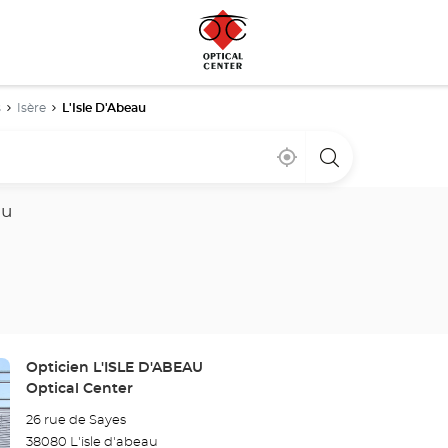
s
Isère
L'Isle D'Abeau
Cerca
,
una
de
encontrar
tienda
mi
una
Optical
ubicación
tienda
Center
au
Optical
Center
Tienda:
Opticien L'ISLE D'ABEAU
Optical Center
26 rue de Sayes
38080 L'isle d'abeau