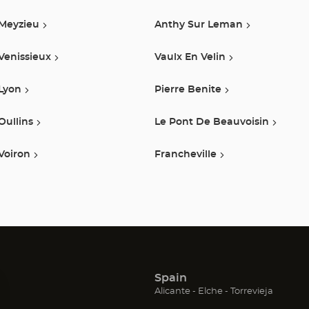
Meyzieu
Anthy Sur Leman
Venissieux
Vaulx En Velin
Lyon
Pierre Benite
Oullins
Le Pont De Beauvoisin
Voiron
Francheville
Spain
(Abrir
(Abrir
(Abrir
Alicante
Elche
Torrevieja
en
en
en