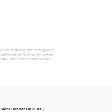
de sol, lentes de contacto, ayudas
ptical Center en% division% pueden
ienda Optical Center más cercana:
Saint Bonnet De Mure