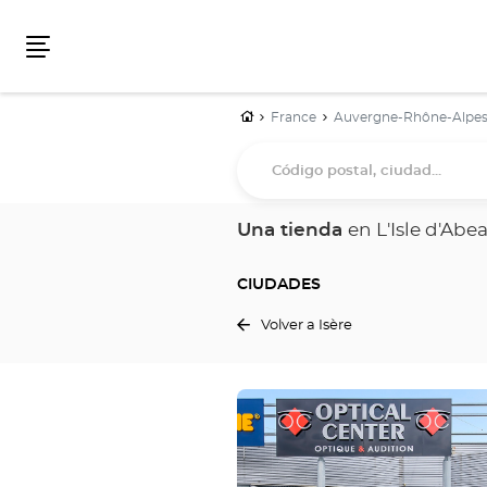
Menú
Inicio
France
Auvergne-Rhône-Alpe
Código
postal,
ciudad...
Una tienda
en L'Isle d'Abe
CIUDADES
Volver a Isère
Pulse
ENTER
para
obtener