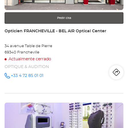
más
información
Pedir cita
Tienda:
Opticien FRANCHEVILLE - BEL AIR Optical Center
34 avenue Table de Pierre
69340 Francheville
Actualmente cerrado
OPTIQUE & AUDITION
Iti
a
+33 4 72 85 01 01
número
de
teléfono
la
tie
Pulse
Op
ENTER
FR
para
obtener