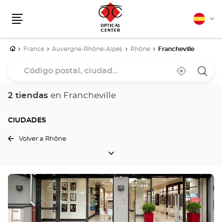
Español
Cam
Menú
idio
Inicio
France
Auvergne-Rhône-Alpes
Rhône
Francheville
Código
Cerca
,
una
postal,
de
encontrar
tiend
mi
una
Optica
ciudad...
ubicación
tienda
Cente
2 tiendas
en Francheville
Optical
Center
CIUDADES
Volver a Rhône
CIUDADES
Pulse
ENTER
para
obtener