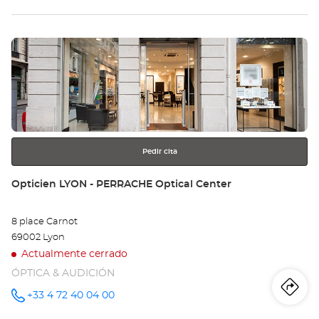
tie
Pulse
Op
ENTER
LY
para
obtener
-
más
información
BO
Opt
Pedir cita
Ce
Tienda:
Opticien LYON - PERRACHE Optical Center
8 place Carnot
69002 Lyon
Actualmente cerrado
ÓPTICA & AUDICIÓN
Iti
a
+33 4 72 40 04 00
número
de