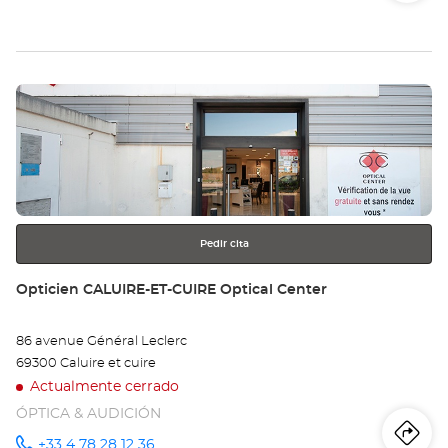
de
teléfono
la
tie
Pulse
Op
ENTER
TA
para
obtener
Opt
más
información
Ce
Pedir cita
Tienda:
Opticien CALUIRE-ET-CUIRE Optical Center
86 avenue Général Leclerc
69300 Caluire et cuire
Actualmente cerrado
ÓPTICA & AUDICIÓN
+33 4 78 28 12 36