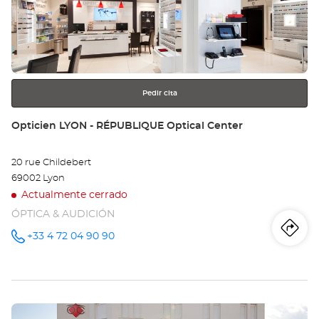
ENTER
LY
para
obtener
-
más
información
FR
LU
Pedir cita
Opt
Tienda:
Opticien LYON - RÉPUBLIQUE Optical Center
Ce
20 rue Childebert
69002 Lyon
Actualmente cerrado
ÓPTICA & AUDICIÓN
Iti
a
+33 4 72 04 90 90
número
de
teléfono
la
tie
Pulse
Op