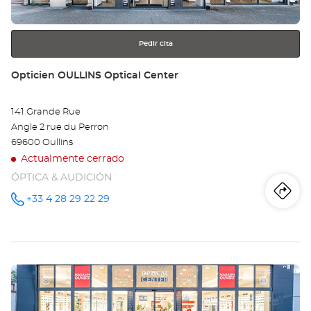
más
información
Pedir cita
Tienda:
Opticien OULLINS Optical Center
141 Grande Rue
Angle 2 rue du Perron
69600 Oullins
Actualmente cerrado
ÓPTICA & AUDICIÓN
Iti
a
+33 4 28 29 22 29
número
de
teléfono
la
tie
Pulse
Op
ENTER
OU
para