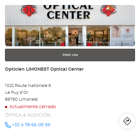
Pulse
Op
ENTER
BR
para
obtener
Opt
más
información
Ce
Pedir cita
Tienda:
Opticien LIMONEST Optical Center
1022 Route Nationale 6
Le Puy d'Or
69760 Limonest
Actualmente cerrado
ÓPTICA & AUDICIÓN
Iti
a
+33 4 78 66 09 59
número
de
teléfono
la