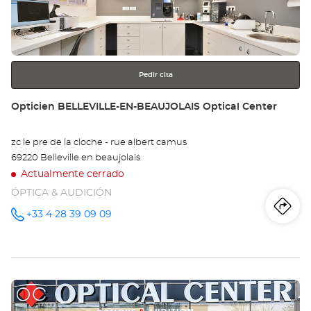
para
obtener
más
información
Pedir cita
Tienda:
Opticien BELLEVILLE-EN-BEAUJOLAIS Optical Center
zc le pre de la cloche - rue albert camus
69220 Belleville en beaujolais
Actualmente cerrado
ÓPTICA & AUDICIÓN
Iti
a
+33 4 28 39 09 09
número
de
teléfono
la
tie
Pulse
Op
ENTER