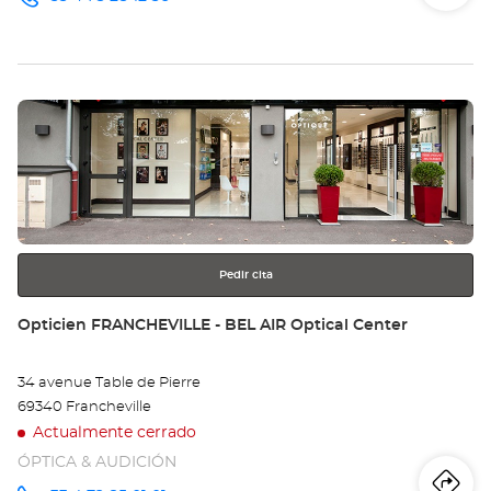
Iti
a
número
de
teléfono
la
tie
Pulse
Op
ENTER
CA
para
obtener
ET-
más
información
CU
Opt
Pedir cita
Ce
Tienda:
Opticien FRANCHEVILLE - BEL AIR Optical Center
34 avenue Table de Pierre
69340 Francheville
Actualmente cerrado
ÓPTICA & AUDICIÓN