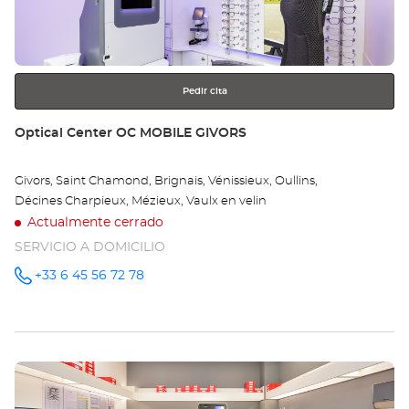
obtener
-
más
información
Opt
Ce
Pedir cita
Tienda:
Optical Center OC MOBILE GIVORS
Givors, Saint Chamond, Brignais, Vénissieux, Oullins,
Décines Charpieux, Mézieux, Vaulx en velin
Actualmente cerrado
SERVICIO A DOMICILIO
+33 6 45 56 72 78
número
de
teléfono
Pulse
ENTER