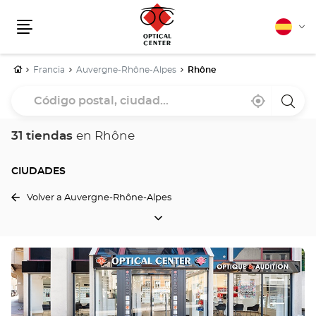
Español
Cam
Menú
idio
Inicio
Francia
Auvergne-Rhône-Alpes
Rhône
Código
Cerca
,
una
postal,
de
encontrar
tiend
mi
una
Optica
ciudad...
ubicación
tienda
Cente
31 tiendas
en Rhône
Optical
Center
CIUDADES
Volver a Auvergne-Rhône-Alpes
CIUDADES
Pulse
ENTER
para
obtener