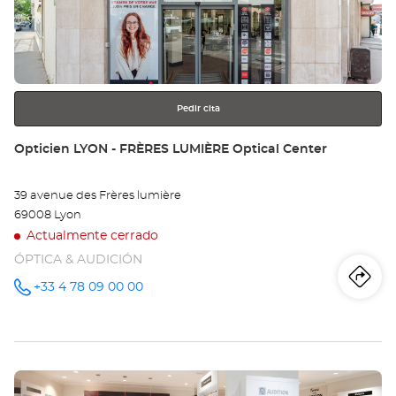
ÉC
para
obtener
Opt
más
información
Ce
Pedir cita
Tienda:
Opticien LYON - FRÈRES LUMIÈRE Optical Center
39 avenue des Frères lumière
69008 Lyon
Actualmente cerrado
ÓPTICA & AUDICIÓN
Iti
a
+33 4 78 09 00 00
número
de
teléfono
la
tie
Pulse
Op