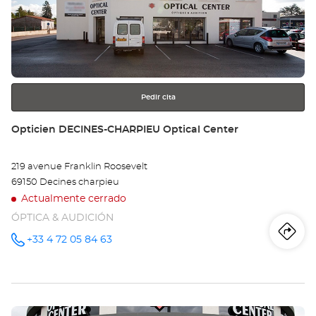
ENTER
LY
para
obtener
-
más
información
RÉ
Opt
Pedir cita
Ce
Tienda:
Opticien DECINES-CHARPIEU Optical Center
219 avenue Franklin Roosevelt
69150 Decines charpieu
Actualmente cerrado
ÓPTICA & AUDICIÓN
Iti
a
+33 4 72 05 84 63
número
de
teléfono
la
tie
Pulse