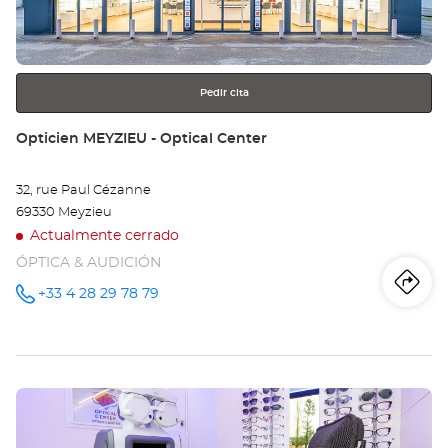
obtener
Opt
más
información
Ce
Pedir cita
Tienda:
Opticien MEYZIEU - Optical Center
32, rue Paul Cézanne
69330 Meyzieu
Actualmente cerrado
ÓPTICA & AUDICIÓN
Iti
a
+33 4 28 29 78 79
número
de
teléfono
la
tie
Pulse
Op
ENTER
ME
para