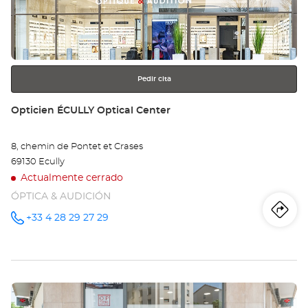
BE
para
obtener
EN
más
información
BE
Opt
Pedir cita
Ce
Tienda:
Opticien ÉCULLY Optical Center
8, chemin de Pontet et Crases
69130 Ecully
Actualmente cerrado
ÓPTICA & AUDICIÓN
Iti
a
+33 4 28 29 27 29
número
de
teléfono
la
tie
Pulse
Op
ENTER