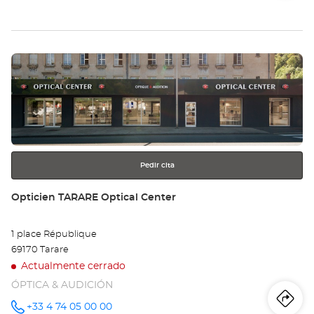
de
teléfono
la
tie
Pulse
Op
ENTER
LY
para
obtener
-
más
información
PA
DI
Pedir cita
Opt
Tienda:
Opticien TARARE Optical Center
Ce
1 place République
69170 Tarare
Actualmente cerrado
ÓPTICA & AUDICIÓN
Iti
a
+33 4 74 05 00 00
número