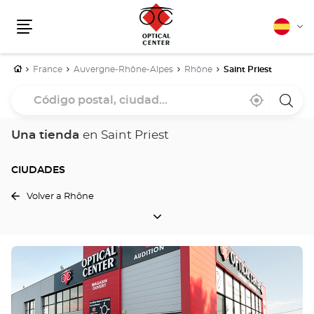
Español
Cam
Menú
idio
Inicio
France
Auvergne-Rhône-Alpes
Rhône
Saint Priest
Código
Cerca
,
una
postal,
de
encontrar
tiend
mi
una
Optica
ciudad...
ubicación
tienda
Cente
Una tienda
en Saint Priest
Optical
Center
CIUDADES
Volver a Rhône
CIUDADES
Pulse
ENTER
para
obtener