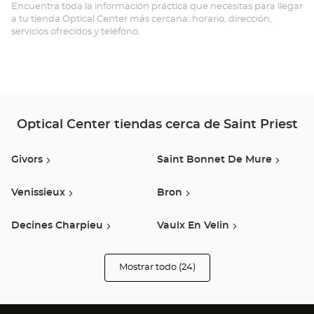
PR
Encuentra toda la información práctica que necesitas para llegar
a tu tienda Optical Center más cercana: horario, dirección,
MI
servicios ofrecidos y teléfono.
Opt
Ce
Optical Center tiendas cerca de Saint Priest
Givors
Saint Bonnet De Mure
Venissieux
Bron
Decines Charpieu
Vaulx En Velin
Meyzieu
Lyon
Mostrar todo (24)
tiendas
Optical
Center
Pierre Benite
Villeurbanne
Opticien