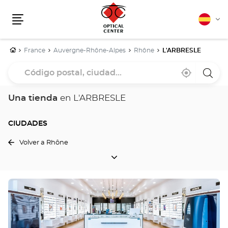
Español
Cam
Menú
idio
Inicio
France
Auvergne-Rhône-Alpes
Rhône
L'ARBRESLE
Código
Cerca
,
una
postal,
de
encontrar
tiend
mi
una
Optica
ciudad...
ubicación
tienda
Cente
Una tienda
en L'ARBRESLE
Optical
Center
CIUDADES
Volver a Rhône
CIUDADES
Pulse
ENTER
para
obtener