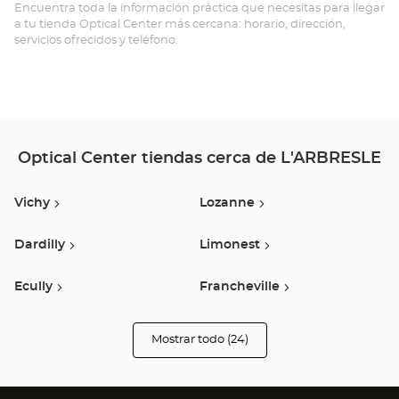
AR
Encuentra toda la información práctica que necesitas para llegar
a tu tienda Optical Center más cercana: horario, dirección,
Opt
servicios ofrecidos y teléfono.
Ce
Optical Center tiendas cerca de L'ARBRESLE
Vichy
Lozanne
Dardilly
Limonest
Ecully
Francheville
Tarare
Lyon
Mostrar todo (24)
tiendas
Optical
Center
Givors
Oullins
Opticien