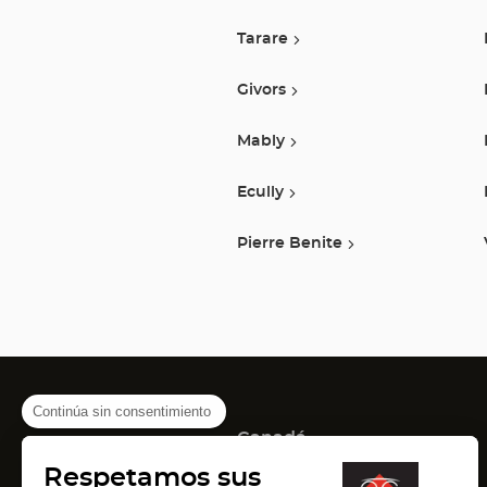
Tarare
Givors
Mably
Ecully
Pierre Benite
Continúa sin consentimiento
Canadá
(Abrir
(Abrir
(Abrir
Montreal
Quebec
Laval
Respetamos sus
en
en
en