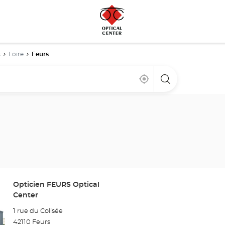
s
Loire
Feurs
Cerca
,
una
de
encontrar
tienda
mi
una
Optical
ubicación
tienda
Center
Optical
Center
Tienda:
Opticien FEURS Optical
Center
1 rue du Colisée
42110 Feurs