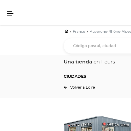
Menú
Inicio
France
Auvergne-Rhône-Alpe
Código
postal,
ciudad...
Una tienda
en Feurs
CIUDADES
Volver a Loire
Pulse
ENTER
para
obtener