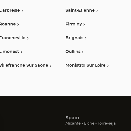
L'arbresle
Saint-Etienne
Roanne
Firminy
Francheville
Brignais
Limonest
Oullins
Villefranche Sur Saone
Monistrol Sur Loire
Spain
(Abrir
(Abrir
(Abrir
Alicante
Elche
Torrevieja
en
en
en