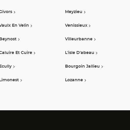
Center
Givors
Meyzieu
Vaulx En Velin
Venissieux
Beynost
Villeurbanne
Caluire Et Cuire
L'isle D'abeau
Ecully
Bourgoin Jallieu
Limonest
Lozanne