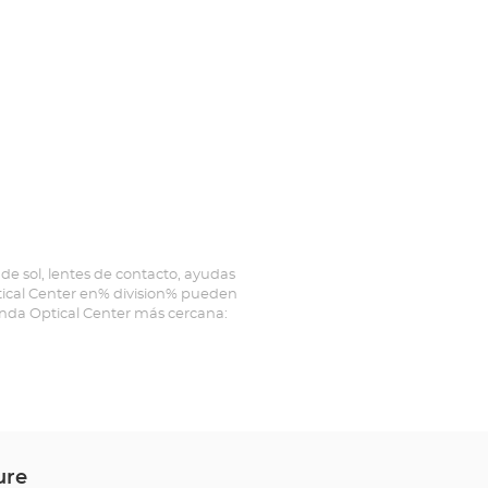
de sol, lentes de contacto, ayudas
ptical Center en% division% pueden
ienda Optical Center más cercana:
ure