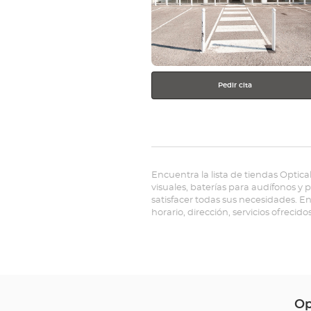
más
información
Pedir cita
Encuentra la lista de tiendas Optica
visuales, baterías para audífonos y
satisfacer todas sus necesidades. E
horario, dirección, servicios ofrecido
Op