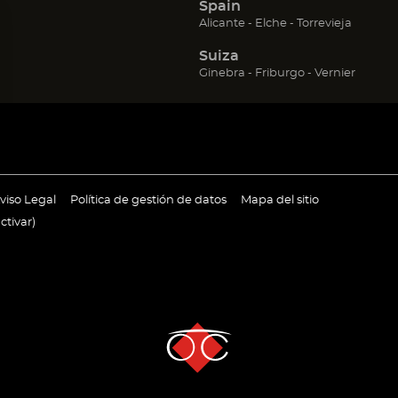
Spain
(Abrir
(Abrir
(Abrir
Alicante
Elche
Torrevieja
en
en
en
Suiza
una
una
una
nueva
nueva
nueva
(Abrir
(Abrir
(Abrir
Ginebra
Friburgo
Vernier
ventana)
ventana)
ventana
en
en
en
una
una
una
nueva
nueva
nueva
ventana)
ventana)
ventan
ir
(Abrir
(Abrir
viso Legal
Política de gestión de datos
Mapa del sitio
en
en
ctivar
)
una
una
va
nueva
nueva
tana)
ventana)
ventana)
Opciones