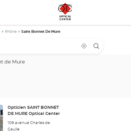
s
Rhône
Saint Bonnet De Mure
Cerca
,
una
de
encontrar
tienda
mi
una
Optical
ubicación
tienda
Center
et de Mure
Optical
Center
Tienda:
Opticien SAINT BONNET
DE MURE Optical Center
106 avenue Charles de
Gaulle