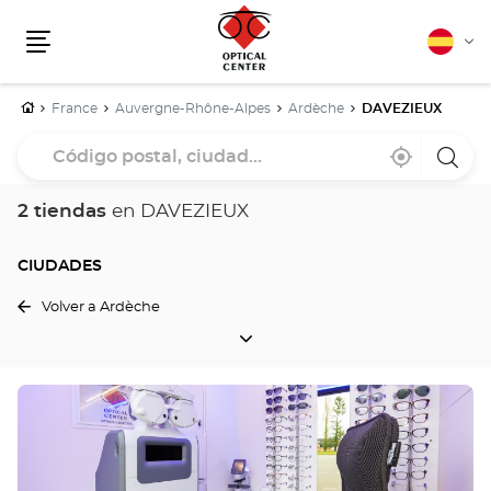
Español
Cam
Menú
idio
Inicio
France
Auvergne-Rhône-Alpes
Ardèche
DAVEZIEUX
Código
Cerca
,
una
postal,
de
encontrar
tiend
mi
una
Optica
ciudad...
ubicación
tienda
Cente
2 tiendas
en DAVEZIEUX
Optical
Center
CIUDADES
Volver a Ardèche
CIUDADES
Pulse
ENTER
para
obtener