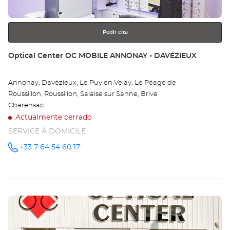
más
información
Pedir cita
Tienda:
Optical Center OC MOBILE ANNONAY - DAVÉZIEUX
Annonay, Davézieux, Le Puy en Velay, Le Péage de
Roussillon, Roussillon, Salaise sur Sanne, Brive
Charensac
Actualmente cerrado
SERVICE À DOMICILE
+33 7 64 54 60 17
número
de
teléfono
Pulse
ENTER
para