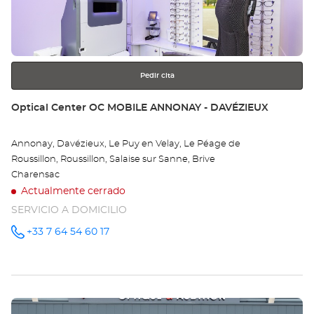
AU
para
obtener
Opt
más
información
Ce
Pedir cita
Tienda:
Optical Center OC MOBILE ANNONAY - DAVÉZIEUX
Annonay, Davézieux, Le Puy en Velay, Le Péage de
Roussillon, Roussillon, Salaise sur Sanne, Brive
Charensac
Actualmente cerrado
SERVICIO A DOMICILIO
+33 7 64 54 60 17
número
de
teléfono
Pulse