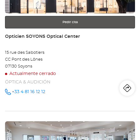
Opt
más
información
Ce
Pedir cita
Tienda:
Opticien SOYONS Optical Center
15 rue des Sabotiers
CC Pont des Lônes
07130 Soyons
Actualmente cerrado
ÓPTICA & AUDICIÓN
Iti
a
+33 4 81 16 12 12
número
de
teléfono
la
tie
Pulse
Op
ENTER
SO
para