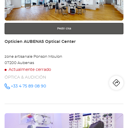
obtener
Opt
más
información
Ce
Pedir cita
Tienda:
Opticien AUBENAS Optical Center
zone artisanale Ponson Moulon
07200 Aubenas
Actualmente cerrado
ÓPTICA & AUDICIÓN
Iti
a
+33 4 75 89 08 90
número
de
teléfono
la
tie
Pulse
Op
ENTER