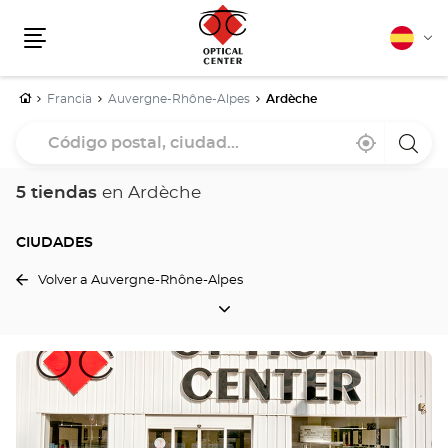
Español
Cam
Menú
idio
Inicio
Francia
Auvergne-Rhône-Alpes
Ardèche
Código
Cerca
,
una
postal,
de
encontrar
tiend
mi
una
Optica
ciudad...
ubicación
tienda
Cente
5 tiendas
en Ardèche
Optical
Center
CIUDADES
Volver a Auvergne-Rhône-Alpes
CIUDADES
Pulse
ENTER
para
obtener