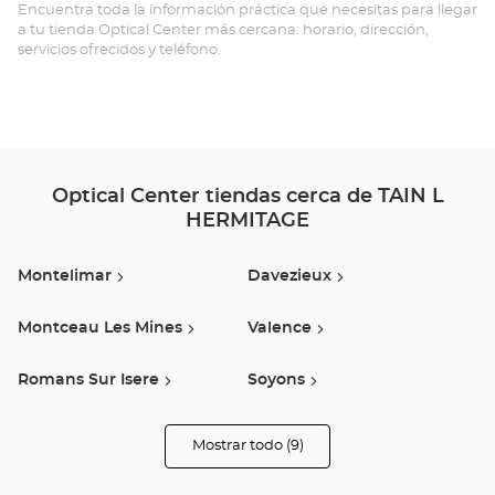
L'
Encuentra toda la información práctica que necesitas para llegar
a tu tienda Optical Center más cercana: horario, dirección,
Opt
servicios ofrecidos y teléfono.
Ce
Optical Center tiendas cerca de TAIN L
HERMITAGE
Montelimar
Davezieux
Montceau Les Mines
Valence
Romans Sur Isere
Soyons
Salaise Sur Sanne
Chatte
Mostrar todo (9)
tiendas
Optical
Center
Privas
Opticien