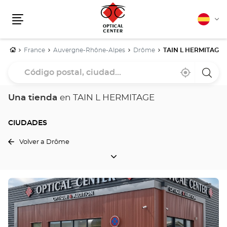
Español
Cam
Menú
idio
Inicio
France
Auvergne-Rhône-Alpes
Drôme
TAIN L HERMITAGE
Código
Cerca
,
una
postal,
de
encontrar
tiend
mi
una
Optica
ciudad...
ubicación
tienda
Cente
Una tienda
en TAIN L HERMITAGE
Optical
Center
CIUDADES
Volver a Drôme
CIUDADES
Pulse
ENTER
para
obtener