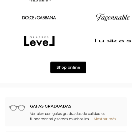
Joe
Oscar
Chloé
version
Dolce
Façonnable
&
Gabbana
Level
Lukkas
Shop online
GAFAS GRADUADAS
Ver bien con gafas graduadas de calidad es
fundamental y somos muchos los que
...Mostrar más
tiendas
necesitamos una corrección. No obstante, las gafas
Optical
aportan algo más que confort visual: son también
Center