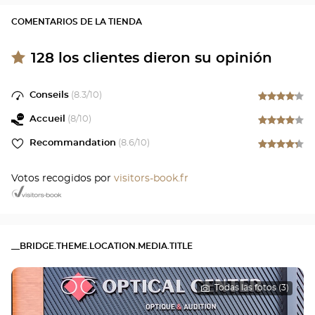
COMENTARIOS DE LA TIENDA
128
los clientes dieron su opinión
Conseils
(
8.3
/10)
Accueil
(
8
/10)
Recommandation
(
8.6
/10)
Votos recogidos por
visitors-book.fr
__BRIDGE.THEME.LOCATION.MEDIA.TITLE
Todas las fotos (3)