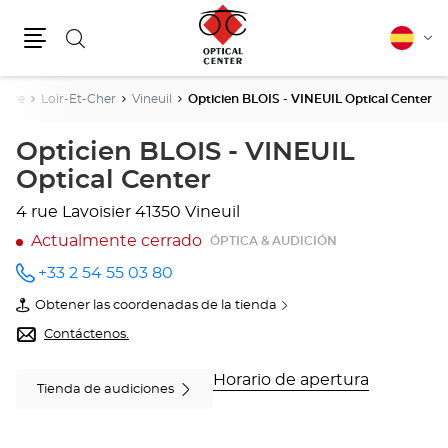
Buscar
Español
Cam
Menú
idio
Loire
Loir-Et-Cher
Vineuil
Opticien BLOIS - VINEUIL Optical Center
Opticien BLOIS - VINEUIL
Optical Center
4 rue Lavoisier
41350 Vineuil
Actualmente cerrado
ÓPTICA & AUDICIÓN
+33 2 54 55 03 80
número
de
Obtener las coordenadas de la tienda
teléfono
de
Opticien
Contáctenos.
BLOIS
-
VINEUIL
Horario de apertura
Tienda de audiciones
Optical
Center