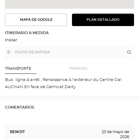
MAPA DE GOOGLE
PLAN DETALLADO
VER
VER
EL
LA
PLAN
RUTA
DETALLADO
ITINERARIO A MEDIDA
EN
Iniciar
EL
MAPA
DE
,
Cerca
Itin
a
GOOGLE
encontrar
de
la
una
mi
tie
tienda
ubicación
Optical
Opt
TRANSPORTE
PARKING
Center
BLO
-
Bus : ligne A arrêt : Renaissance À l'extérieur du Centre Cial
VIN
AUCHAN En face de Gemo et Darty
Opti
Cen
COMENTARIOS
BENOIT
23 de mayo de
2026