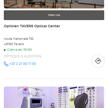
más
información
Pedir cita
Tienda:
Opticien TAVERS Optical Center
route Nationale 152
45190 Tavers
Cierra en 19:00
OPTIQUE & AUDITION
Iti
a
+33 2 21 00 11 00
número
de
teléfono
la
tie
Pulse
Op
ENTER
TA
para
obtener