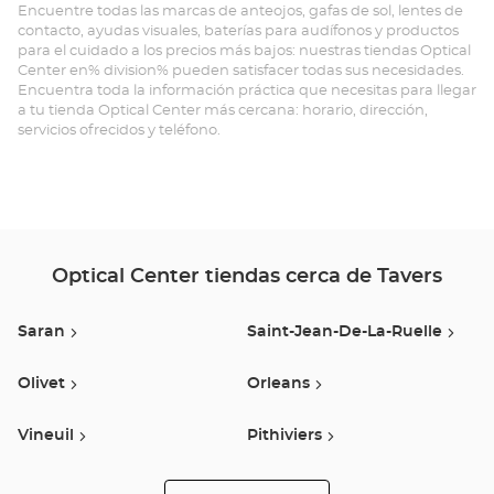
Encuentre todas las marcas de anteojos, gafas de sol, lentes de
contacto, ayudas visuales, baterías para audífonos y productos
para el cuidado a los precios más bajos: nuestras tiendas Optical
Center en% division% pueden satisfacer todas sus necesidades.
Encuentra toda la información práctica que necesitas para llegar
a tu tienda Optical Center más cercana: horario, dirección,
servicios ofrecidos y teléfono.
Optical Center tiendas cerca de Tavers
Saran
Saint-Jean-De-La-Ruelle
Olivet
Orleans
Vineuil
Pithiviers
Checy
Saint Denis Lanneray