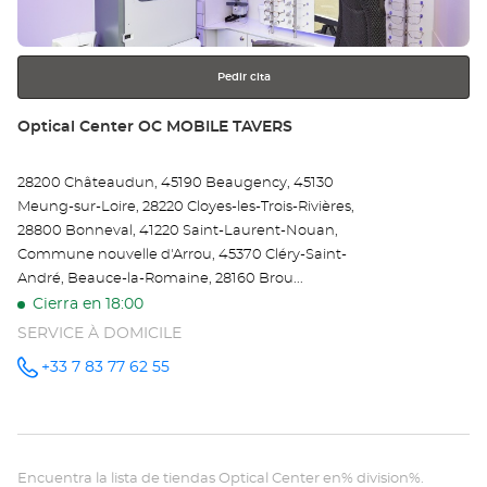
Opt
más
información
Ce
Pedir cita
Tienda:
Optical Center OC MOBILE TAVERS
28200 Châteaudun, 45190 Beaugency, 45130
Meung-sur-Loire, 28220 Cloyes-les-Trois-Rivières,
28800 Bonneval, 41220 Saint-Laurent-Nouan,
Commune nouvelle d'Arrou, 45370 Cléry-Saint-
André, Beauce-la-Romaine, 28160 Brou...
Cierra en 18:00
SERVICE À DOMICILE
+33 7 83 77 62 55
número
de
teléfono
Encuentra la lista de tiendas Optical Center en% division%.