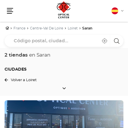
Español
Cam
Menú
idio
Inicio
France
Centre-Val De Loire
Loiret
Saran
Código
Cerca
,
una
postal,
de
encontrar
tiend
mi
una
Optica
ciudad...
ubicación
tienda
Cente
2 tiendas
en Saran
Optical
Center
CIUDADES
Volver a Loiret
CIUDADES
Pulse
ENTER
para
obtener