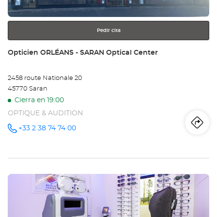
más
información
Pedir cita
Tienda:
Opticien ORLÉANS - SARAN Optical Center
2458 route Nationale 20
45770 Saran
Cierra en 19:00
OPTIQUE & AUDITION
Iti
a
+33 2 38 74 74 00
número
de
teléfono
la
tie
Pulse
Op
ENTER
OR
para
obtener