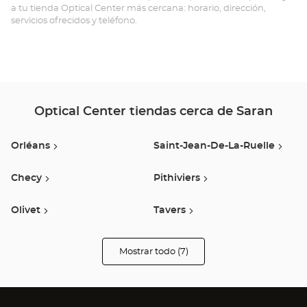
a tu tienda Optical Center más cercana: horario, dirección,
servicios ofrecidos y teléfono.
Optical Center tiendas cerca de Saran
Orléans
Saint-Jean-De-La-Ruelle
Checy
Pithiviers
Olivet
Tavers
Saint Denis Lanneray
Mostrar todo (7)
tiendas
Optical
Center
Opticien