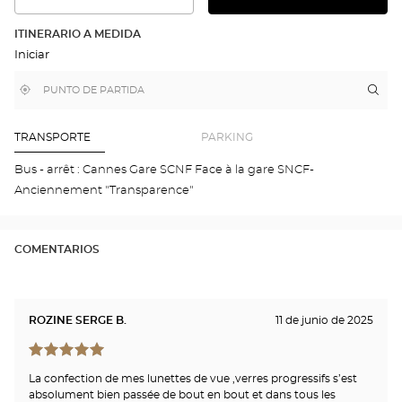
VER
EL
LA
PLAN
RUTA
DETALLADO
ITINERARIO A MEDIDA
EN
Iniciar
EL
MAPA
DE
,
Cerca
Itin
a
GOOGLE
encontrar
de
la
una
mi
tie
tienda
ubicación
Optical
Opt
TRANSPORTE
PARKING
Center
CA
-
Bus - arrêt : Cannes Gare SCNF Face à la gare SNCF-
CEN
Anciennement "Transparence"
VIL
Opti
Cen
COMENTARIOS
ROZINE SERGE B.
11 de junio de 2025
La confection de mes lunettes de vue ,verres progressifs s’est
absolument bien passée de bout en bout et dans tous les