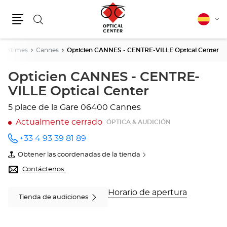
Buscar
Español
Cam
Menú
idio
Maritimes
Cannes
Opticien CANNES - CENTRE-VILLE Optical Center
Opticien CANNES - CENTRE-
VILLE Optical Center
5 place de la Gare
06400 Cannes
Actualmente cerrado
ÓPTICA & AUDICIÓN
+33 4 93 39 81 89
número
de
Obtener las coordenadas de la tienda
teléfono
de
Opticien
Contáctenos.
CANNES
-
CENTRE-
Horario de apertura
Tienda de audiciones
VILLE
Optical
Center