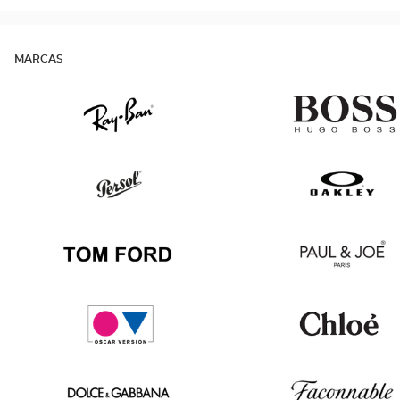
MARCAS
Ray
Hugo
Ban
Boss
Persol
Oakley
Tom
Paul
Ford
&
Joe
Oscar
Chloé