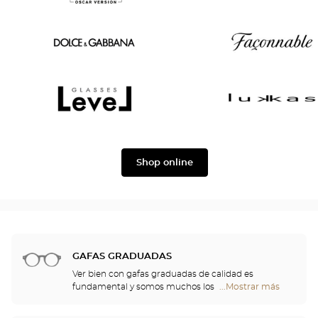
Joe
Oscar
Chloé
version
Dolce
Façonnable
&
Gabbana
Level
Lukkas
Shop online
GAFAS GRADUADAS
Ver bien con gafas graduadas de calidad es
fundamental y somos muchos los que
...Mostrar más
tiendas
necesitamos una corrección. No obstante, las gafas
Optical
aportan algo más que confort visual: son también
Center