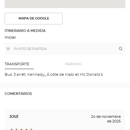
MAPA DE GOOGLE
VER
LA
RUTA
ITINERARIO A MEDIDA
EN
Iniciar
EL
MAPA
DE
,
Cerca
Itin
a
GOOGLE
encontrar
de
la
una
mi
tie
tienda
ubicación
Optical
Opt
TRANSPORTE
PARKING
Center
PON
Opti
Bus: 3 arrêt: Kennedy_À côté de Kiabi et Mc Donald's
Cen
COMENTARIOS
JOSÉ
24 de noviembre
de 2025