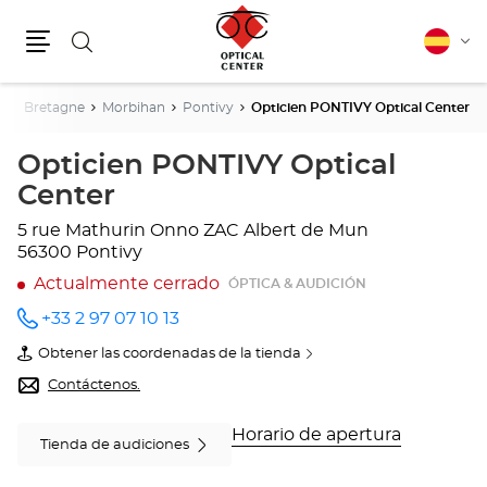
Buscar
Español
Cam
Menú
idio
a
Bretagne
Morbihan
Pontivy
Opticien PONTIVY Optical Center
Opticien PONTIVY Optical
Center
5 rue Mathurin Onno
ZAC Albert de Mun
56300 Pontivy
Actualmente cerrado
ÓPTICA & AUDICIÓN
+33 2 97 07 10 13
número
de
Obtener las coordenadas de la tienda
teléfono
de
Opticien
Contáctenos.
PONTIVY
Optical
Center
Horario de apertura
Tienda de audiciones