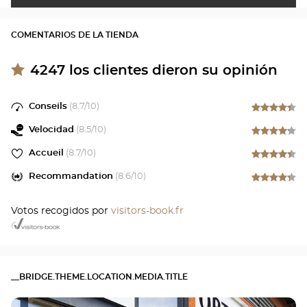
COMENTARIOS DE LA TIENDA
4247
los clientes dieron su opinión
Conseils
(
8.7
/10)
Velocidad
(
8.5
/10)
Accueil
(
8.7
/10)
Recommandation
(
8.6
/10)
Votos recogidos por
visitors-book.fr
__BRIDGE.THEME.LOCATION.MEDIA.TITLE