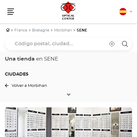
Español
Cam
Menú
idio
Inicio
France
Bretagne
Morbihan
SENE
Código
Cerca
,
una
postal,
de
encontrar
tiend
mi
una
Optica
ciudad...
ubicación
tienda
Cente
Una tienda
en SENE
Optical
Center
CIUDADES
Volver a Morbihan
CIUDADES
Pulse
ENTER
para
obtener