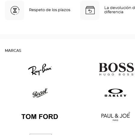
La devolución d
Respeto de los plazos
diferencia
MARCAS
Ray
Hugo
Ban
Boss
Persol
Oakley