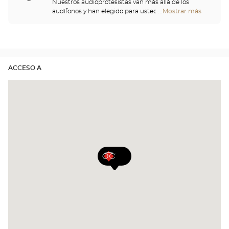
Nuestros audioprotesistas van más allá de los
audífonos y han elegido para usted un gran
...Mostrar más
tiendas
repertorio de cascos, telemandos, teléfonos,
Optical
despertadores, cargadores y otros accesorios para
Center
mejorar de forma significativa su comodidad a lo
Opticien
largo del día.
ACCESO A