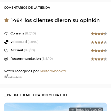
COMENTARIOS DE LA TIENDA
1464
los clientes dieron su opinión
Conseils
(
8.7
/10)
Velocidad
(
8.5
/10)
Accueil
(
8.8
/10)
Recommandation
(
8.8
/10)
Votos recogidos por
visitors-book.fr
__BRIDGE.THEME.LOCATION.MEDIA.TITLE
Todas las fotos (3)