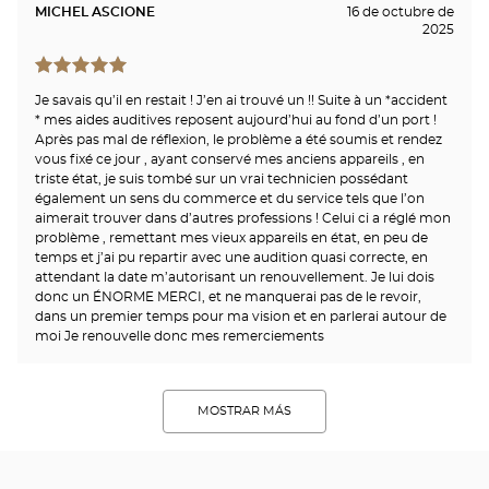
MICHEL ASCIONE
16 de octubre de
2025
Je savais qu’il en restait ! J’en ai trouvé un !! Suite à un *accident
* mes aides auditives reposent aujourd’hui au fond d’un port !
Après pas mal de réflexion, le problème a été soumis et rendez
vous fixé ce jour , ayant conservé mes anciens appareils , en
triste état, je suis tombé sur un vrai technicien possédant
également un sens du commerce et du service tels que l’on
aimerait trouver dans d’autres professions ! Celui ci a réglé mon
problème , remettant mes vieux appareils en état, en peu de
temps et j’ai pu repartir avec une audition quasi correcte, en
attendant la date m’autorisant un renouvellement. Je lui dois
donc un ÉNORME MERCI, et ne manquerai pas de le revoir,
dans un premier temps pour ma vision et en parlerai autour de
moi Je renouvelle donc mes remerciements
MOSTRAR MÁS