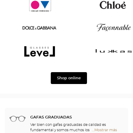
Tom
Paul
Ford
&
Joe
Oscar
Chloé
version
Dolce
Façonnable
&
Gabbana
Level
Lukkas
Shop online
GAFAS GRADUADAS
Ver bien con gafas graduadas de calidad es
fundamental y somos muchos los que
...Mostrar más
tiendas