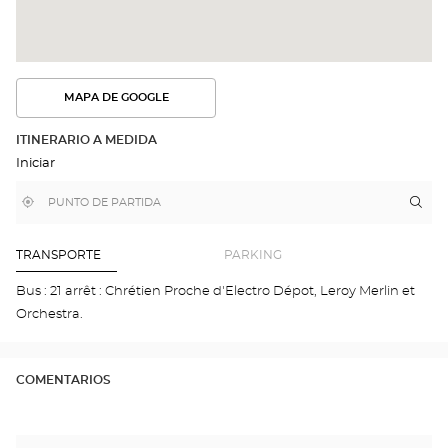
MAPA DE GOOGLE
VER
LA
RUTA
ITINERARIO A MEDIDA
EN
Iniciar
EL
MAPA
DE
,
Cerca
Itin
a
GOOGLE
encontrar
de
la
una
mi
tie
tienda
ubicación
Optical
Opt
TRANSPORTE
PARKING
Center
PER
CLA
Bus : 21 arrêt : Chrétien Proche d'Electro Dépot, Leroy Merlin et
Opti
Orchestra.
Cen
COMENTARIOS