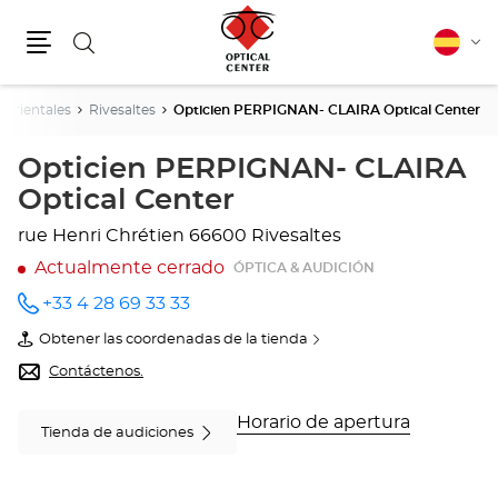
Buscar
Español
Cam
Menú
idio
Orientales
Rivesaltes
Opticien PERPIGNAN- CLAIRA Optical Center
Opticien PERPIGNAN- CLAIRA
Optical Center
rue Henri Chrétien
66600 Rivesaltes
Actualmente cerrado
ÓPTICA & AUDICIÓN
+33 4 28 69 33 33
número
de
Obtener las coordenadas de la tienda
teléfono
de
Opticien
Contáctenos.
PERPIGNAN-
CLAIRA
Optical
Horario de apertura
Tienda de audiciones
Center