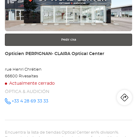
ENTER
PE
para
obtener
CE
más
información
VI
Opt
Pedir cita
Ce
Tienda:
Opticien PERPIGNAN- CLAIRA Optical Center
rue Henri Chrétien
66600 Rivesaltes
Actualmente cerrado
ÓPTICA & AUDICIÓN
Iti
a
+33 4 28 69 33 33
número
de
teléfono
la
tie
Encuentra la lista de tiendas Optical Center en% division%.
Op