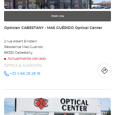
más
información
Pedir cita
Tienda:
Opticien CABESTANY - MAS GUÉRIDO Optical Center
2 rue Albert Einstein
Résidence Mas Guerido
66330 Cabestany
Actualmente cerrado
ÓPTICA & AUDICIÓN
Iti
a
+33 4 68 28 28 18
número
de
teléfono
la
tie
Pulse
Op
ENTER
CA
para