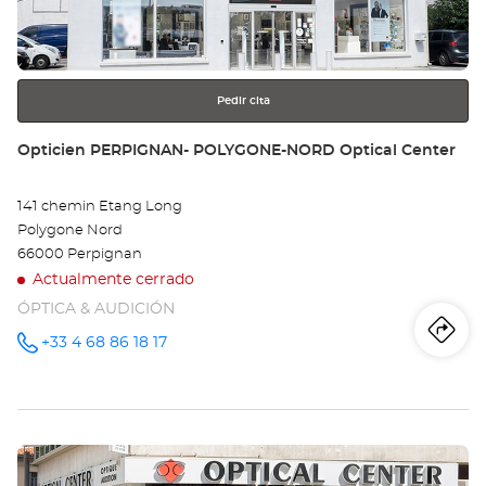
obtener
-
más
información
MA
GU
Pedir cita
Opt
Tienda:
Opticien PERPIGNAN- POLYGONE-NORD Optical Center
Ce
141 chemin Etang Long
Polygone Nord
66000 Perpignan
Actualmente cerrado
ÓPTICA & AUDICIÓN
Iti
a
+33 4 68 86 18 17
número
de
teléfono
la
tie
Pulse
Op
ENTER