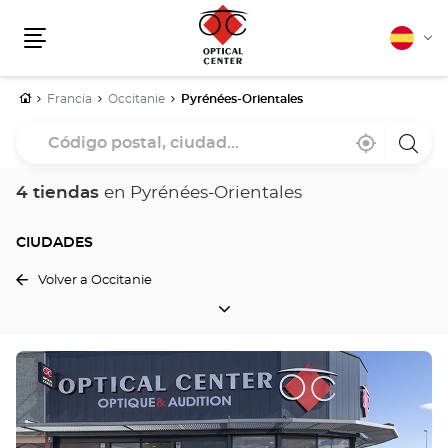
Español
Cam
Menú
idio
Inicio
Francia
Occitanie
Pyrénées-Orientales
Código
Cerca
,
una
postal,
de
encontrar
tiend
mi
una
Optica
ciudad...
ubicación
tienda
Cente
4 tiendas
en Pyrénées-Orientales
Optical
Center
CIUDADES
Volver a Occitanie
CIUDADES
Pulse
ENTER
para
obtener