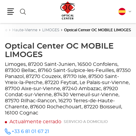
Buscar
Español
Cam
Menú
idio
aine
Haute-Vienne
LIMOGES
Optical Center OC MOBILE LIMOGES
Optical Center OC MOBILE
LIMOGES
Limoges, 87200 Saint-Junien, 16500 Confolens,
87300 Bellac, 87160 Saint-Sulpice-les-Feuilles, 87350
Panazol, 87270 Couzeix, 87170 Isle, 87500 Saint-
Yrieix-la-Perche, 87220 Feytiat, Le Palais-sur-Vienne,
87700 Aixe-sur-Vienne, 87240 Ambazac, 87920
Condat-sur-Vienne, 87430 Verneuil-sur-Vienne,
87570 Rilhac-Rancon, 16270 Terres-de-Haute-
Charente, 87600 Rochechouart, 87220 Boisseuil,
16100 Cognac
Actualmente cerrado
SERVICIO A DOMICILIO
+33 6 81 01 67 21
número