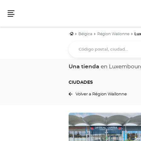
Menú
Inicio
Bélgica
Région Wallonne
Lu
Código
postal,
ciudad...
Una tienda
en Luxembour
CIUDADES
Volver a Région Wallonne
Pulse
ENTER
para
obtener