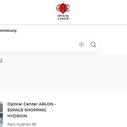
xembourg
Cerca
,
una
de
encontrar
tienda
mi
una
Optical
ubicación
tienda
Center
g
Optical
Center
Tienda:
Optical Center ARLON -
ESPACE SHOPPING
HYDRION
Parc Hydrion 55