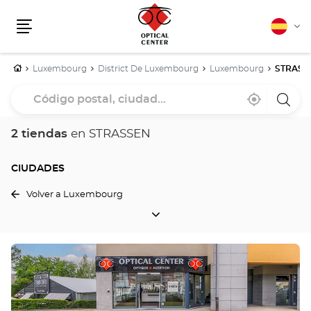
Español
Cam
Menú
idio
Inicio
Luxembourg
District De Luxembourg
Luxembourg
STRASS
Código
Cerca
,
una
postal,
de
encontrar
tiend
mi
una
Optica
ciudad...
ubicación
tienda
Cente
2 tiendas
en STRASSEN
Optical
Center
CIUDADES
Volver a Luxembourg
CIUDADES
Pulse
ENTER
para
obtener