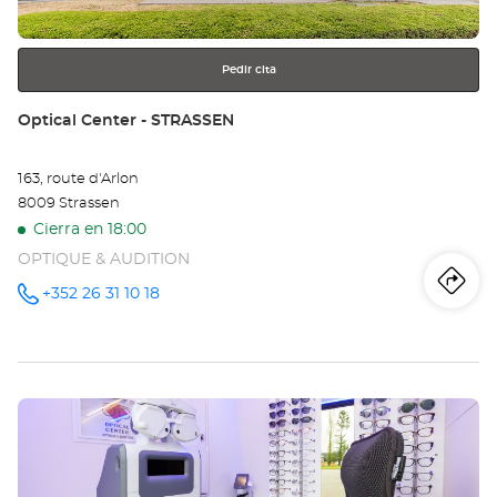
más
información
Pedir cita
Tienda:
Optical Center - STRASSEN
163, route d'Arlon
8009 Strassen
Cierra en 18:00
OPTIQUE & AUDITION
Iti
a
+352 26 31 10 18
número
de
teléfono
la
tie
Pulse
Opt
ENTER
Ce
para
obtener