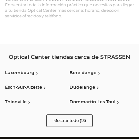
Encuentra toda la información práctica que necesitas para llegar
a tu tienda Optical Center más cercana: horario, dirección,
servicios ofrecidos y teléfono.
Optical Center tiendas cerca de STRASSEN
Luxembourg
Bereldange
Esch-Sur-Alzette
Dudelange
Thionville
Dommartin Les Toul
Mont Saint Martin
Arlon
Mostrar todo (13)
tiendas
Optical
Center
Haudainville
Val De Briey
Opticien