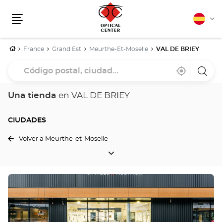
Español
Cam
Menú
idio
Inicio
France
Grand Est
Meurthe-Et-Moselle
VAL DE BRIEY
Código
Cerca
,
una
postal,
de
encontrar
tiend
mi
una
Optica
ciudad...
ubicación
tienda
Cente
Una tienda
en VAL DE BRIEY
Optical
Center
CIUDADES
Volver a Meurthe-et-Moselle
CIUDADES
Pulse
ENTER
para
obtener