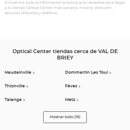
Opt
Encuentra toda la información práctica que necesitas para llegar
a tu tienda Optical Center más cercana: horario, dirección,
Ce
servicios ofrecidos y teléfono.
Optical Center tiendas cerca de VAL DE
BRIEY
Haudainville
Dommartin Les Toul
Thionville
Fèves
Talange
Metz
Jouy Aux Arches
Dudelange
Mostrar todo (16)
tiendas
Optical
Center
Esch-Sur-Alzette
Mont Saint Martin
Opticien