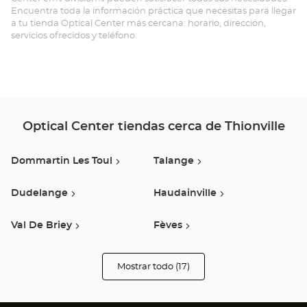
Encuentra toda la información práctica que necesitas para llegar
a tu tienda Optical Center más cercana: horario, dirección,
servicios ofrecidos y teléfono.
Optical Center tiendas cerca de Thionville
Dommartin Les Toul
Talange
Dudelange
Haudainville
Val De Briey
Fèves
Esch-Sur-Alzette
Metz
Mostrar todo (17)
tiendas
Optical
Center
Luxembourg
Saint-Avold
Opticien