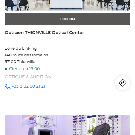
más
información
Pedir cita
Tienda:
Opticien THIONVILLE Optical Center
Zone du Linking
140 route des romains
57100 Thionville
Cierra en 19:00
OPTIQUE & AUDITION
Iti
a
+33 3 82 50 21 21
número
de
teléfono
la
tie
Pulse
Op
ENTER
TH
para