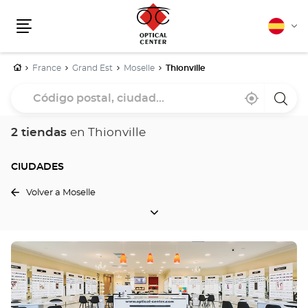
Español
Cam
Menú
idio
Inicio
France
Grand Est
Moselle
Thionville
Código
Cerca
,
una
postal,
de
encontrar
tiend
mi
una
Optica
ciudad...
ubicación
tienda
Cente
2 tiendas
en Thionville
Optical
Center
CIUDADES
Volver a Moselle
CIUDADES
Pulse
ENTER
para
obtener