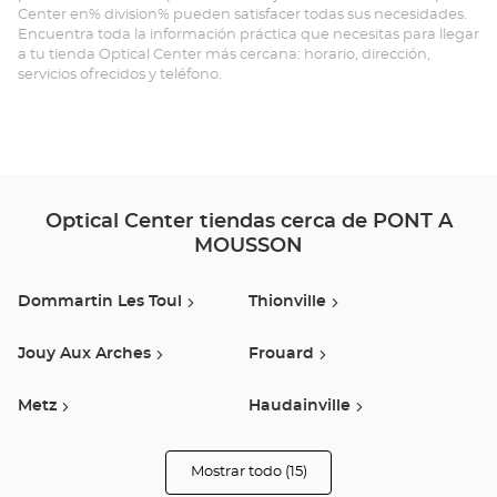
Center en% division% pueden satisfacer todas sus necesidades.
À-
Encuentra toda la información práctica que necesitas para llegar
a tu tienda Optical Center más cercana: horario, dirección,
MO
servicios ofrecidos y teléfono.
Opt
Ce
Optical Center tiendas cerca de PONT A
MOUSSON
Dommartin Les Toul
Thionville
Jouy Aux Arches
Frouard
Metz
Haudainville
Laxou
Nancy
Mostrar todo (15)
tiendas
Optical