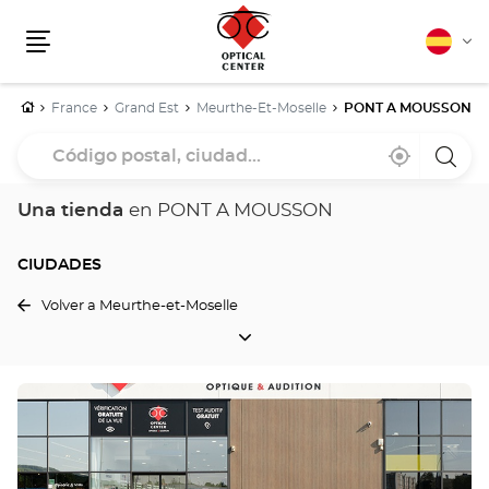
Español
Cam
Menú
idio
Inicio
France
Grand Est
Meurthe-Et-Moselle
PONT A MOUSSON
Código
Cerca
,
una
postal,
de
encontrar
tiend
mi
una
Optica
ciudad...
ubicación
tienda
Cente
Una tienda
en PONT A MOUSSON
Optical
Center
CIUDADES
Volver a Meurthe-et-Moselle
CIUDADES
Pulse
ENTER
para
obtener