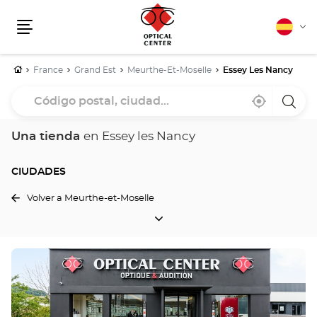
Español
Cam
Menú
idio
Inicio
France
Grand Est
Meurthe-Et-Moselle
Essey Les Nancy
Código
Cerca
,
una
postal,
de
encontrar
tiend
mi
una
Optica
ciudad...
ubicación
tienda
Cente
Una tienda
en Essey les Nancy
Optical
Center
CIUDADES
Volver a Meurthe-et-Moselle
CIUDADES
Pulse
ENTER
para
obtener