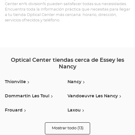
Center en% division% pueden satisfacer todas sus necesidades.
LÈ
Encuentra toda la información práctica que necesitas para llegar
a tu tienda Optical Center más cercana: horario, dirección,
NA
servicios ofrecidos y teléfono.
Opt
Ce
Optical Center tiendas cerca de Essey les
Nancy
Thionville
Nancy
Dommartin Les Toul
Vandoeuvre Les Nancy
Frouard
Laxou
Moncel-Lès-Luneville
Pont A Mousson
Mostrar todo (13)
tiendas
Optical