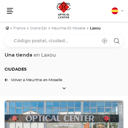
Español
Cam
Menú
idio
Inicio
France
Grand Est
Meurthe-Et-Moselle
Laxou
Código
Cerca
,
una
postal,
de
encontrar
tiend
mi
una
Optica
ciudad...
ubicación
tienda
Cente
Una tienda
en Laxou
Optical
Center
CIUDADES
Volver a Meurthe-et-Moselle
CIUDADES
Pulse
ENTER
para
obtener