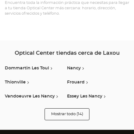
-
Encuentra toda la información práctica que necesitas para llegar
a tu tienda Optical Center más cercana: horario, dirección,
LA
servicios ofrecidos y teléfono.
SA
Opt
Ce
Optical Center tiendas cerca de Laxou
Dommartin Les Toul
Nancy
Thionville
Frouard
Vandoeuvre Les Nancy
Essey Les Nancy
Moncel-Lès-Luneville
Pont A Mousson
Mostrar todo (14)
tiendas
Optical
Center
Jouy Aux Arches
Chaumont
Opticien