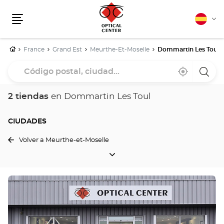
Español
Cam
Menú
idio
Inicio
France
Grand Est
Meurthe-Et-Moselle
Dommartin Les Toul
Código
Cerca
,
una
postal,
de
encontrar
tiend
mi
una
Optica
ciudad...
ubicación
tienda
Cente
2 tiendas
en Dommartin Les Toul
Optical
Center
CIUDADES
Volver a Meurthe-et-Moselle
CIUDADES
Pulse
ENTER
para
obtener