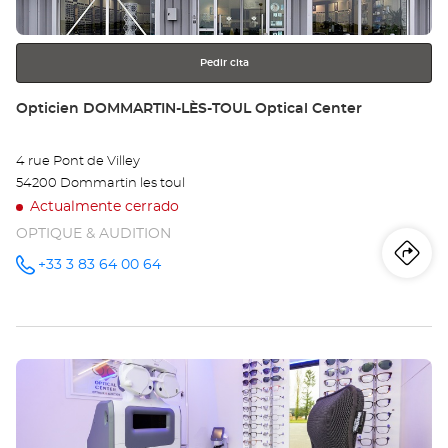
más
información
Pedir cita
Tienda:
Opticien DOMMARTIN-LÈS-TOUL Optical Center
4 rue Pont de Villey
54200 Dommartin les toul
Actualmente cerrado
OPTIQUE & AUDITION
Iti
a
+33 3 83 64 00 64
número
de
teléfono
la
tie
Pulse
Op
ENTER
DO
para
obtener