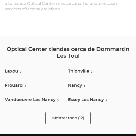
a tu tienda Optical Center más cercana: horario, dirección,
servicios ofrecidos y teléfono.
Optical Center tiendas cerca de Dommartin
Les Toul
Laxou
Thionville
Frouard
Nancy
Vandoeuvre Les Nancy
Essey Les Nancy
Pont A Mousson
Moncel-Lès-Luneville
Mostrar todo (12)
tiendas
Optical
Center
Haudainville
Neufchateau
Opticien