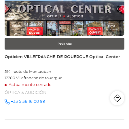
Pulse
Op
ENTER
SA
para
obtener
GE
más
información
DE
LU
Pedir cita
Opt
Tienda:
Opticien VILLEFRANCHE-DE-ROUERGUE Optical Center
Ce
514, route de Montauban
12200 Villefranche de rouergue
Actualmente cerrado
ÓPTICA & AUDICIÓN
Iti
a
+33 5 36 16 00 99
número
de
teléfono
la
tie