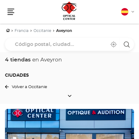
Español
Cam
Menú
idio
Inicio
Francia
Occitanie
Aveyron
Código
Cerca
,
una
postal,
de
encontrar
tiend
mi
una
Optica
ciudad...
ubicación
tienda
Cente
4 tiendas
en Aveyron
Optical
Center
CIUDADES
Volver a Occitanie
CIUDADES
Pulse
ENTER
para
obtener