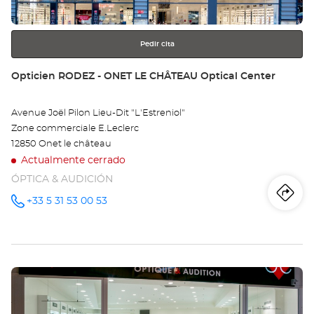
más
información
Pedir cita
Tienda:
Opticien RODEZ - ONET LE CHÂTEAU Optical Center
Avenue Joël Pilon Lieu-Dit "L'Estreniol"
Zone commerciale E.Leclerc
12850 Onet le château
Actualmente cerrado
ÓPTICA & AUDICIÓN
Iti
a
+33 5 31 53 00 53
número
de
teléfono
la
tie
Pulse
Op
ENTER
RO
para