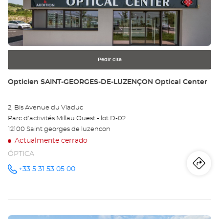
MI
para
obtener
Opt
más
información
Ce
Pedir cita
Tienda:
Opticien SAINT-GEORGES-DE-LUZENÇON Optical Center
2, Bis Avenue du Viaduc
Parc d'activités Millau Ouest - lot D-02
12100 Saint georges de luzencon
Actualmente cerrado
ÓPTICA
Iti
a
+33 5 31 53 05 00
número
de
teléfono
la
tie