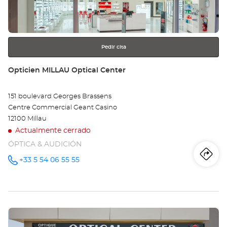
obtener
-
más
información
ON
LE
Pedir cita
CH
Tienda:
Opticien MILLAU Optical Center
Opt
151 boulevard Georges Brassens
Ce
Centre Commercial Geant Casino
12100 Millau
Actualmente cerrado
ÓPTICA & AUDICIÓN
Iti
a
+33 5 54 06 55 55
número
de
teléfono
la
tie
Pulse
Op
ENTER