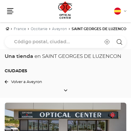
Español
Cam
Menú
idio
Inicio
France
Occitanie
Aveyron
SAINT GEORGES DE LUZENCON
Código
Cerca
,
una
postal,
de
encontrar
tiend
mi
una
Optica
ciudad...
ubicación
tienda
Cente
Una tienda
en SAINT GEORGES DE LUZENCON
Optical
Center
CIUDADES
Volver a Aveyron
CIUDADES
Pulse
ENTER
para
obtener