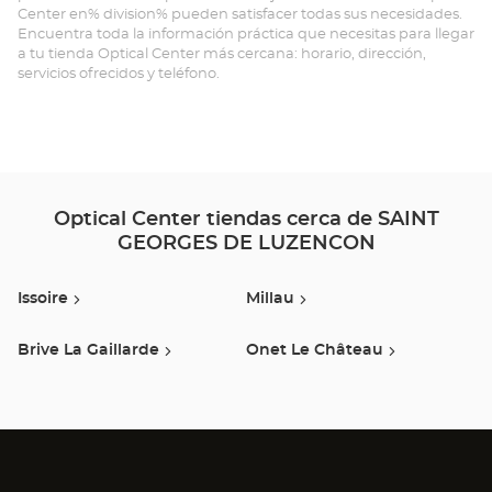
Center en% division% pueden satisfacer todas sus necesidades.
GE
Encuentra toda la información práctica que necesitas para llegar
a tu tienda Optical Center más cercana: horario, dirección,
DE
servicios ofrecidos y teléfono.
LU
Opt
Ce
Optical Center tiendas cerca de SAINT
GEORGES DE LUZENCON
Issoire
Millau
Brive La Gaillarde
Onet Le Château