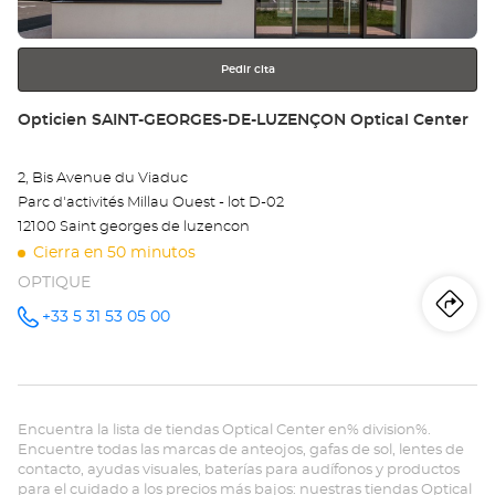
más
información
Pedir cita
Tienda:
Opticien SAINT-GEORGES-DE-LUZENÇON Optical Center
2, Bis Avenue du Viaduc
Parc d'activités Millau Ouest - lot D-02
12100 Saint georges de luzencon
Cierra en 50 minutos
OPTIQUE
Iti
a
+33 5 31 53 05 00
número
de
teléfono
la
tie
Encuentra la lista de tiendas Optical Center en% division%.
Op
Encuentre todas las marcas de anteojos, gafas de sol, lentes de
contacto, ayudas visuales, baterías para audífonos y productos
SA
para el cuidado a los precios más bajos: nuestras tiendas Optical