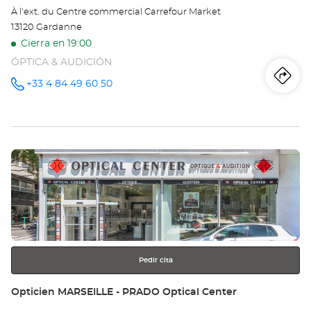
À l'ext. du Centre commercial Carrefour Market
13120 Gardanne
Cierra en 19:00
ÓPTICA & AUDICIÓN
Iti
a
+33 4 84 49 60 50
número
de
teléfono
la
tie
Pulse
Op
ENTER
GA
para
obtener
-
más
información
Opt
Ce
Pedir cita
Tienda:
Opticien MARSEILLE - PRADO Optical Center