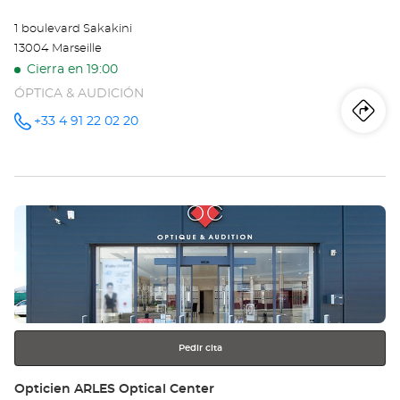
1 boulevard Sakakini
13004 Marseille
Cierra en 19:00
ÓPTICA & AUDICIÓN
Iti
a
+33 4 91 22 02 20
número
de
teléfono
la
tie
Pulse
Op
ENTER
MA
para
obtener
-
más
información
SA
Opt
Pedir cita
Ce
Tienda:
Opticien ARLES Optical Center