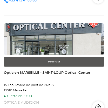
Iti
a
+33 4 13 41 65 65
número
de
teléfono
la
tie
Pulse
Op
ENTER
SA
para
obtener
CA
más
información
Opt
Ce
Pedir cita
Tienda:
Opticien MARSEILLE - SAINT-LOUP Optical Center
159 boulevard de pont de Vivaux
13010 Marseille
Cierra en 19:00
ÓPTICA & AUDICIÓN