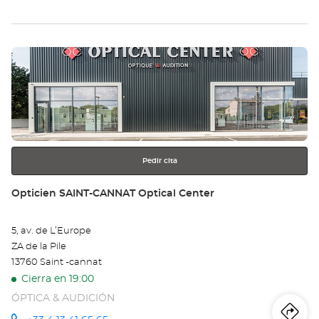
teléfono
la
tie
Pulse
Op
ENTER
VE
para
obtener
Opt
más
información
Ce
Pedir cita
Tienda:
Opticien SAINT-CANNAT Optical Center
5, av. de L’Europe
ZA de la Pile
13760 Saint -cannat
Cierra en 19:00
ÓPTICA & AUDICIÓN