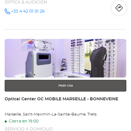
ÓPTICA & AUDICIÓN
Iti
a
+33 4 42 01 01 26
número
de
teléfono
la
tie
Pulse
Op
ENTER
AU
para
obtener
Opt
más
información
Ce
Pedir cita
Tienda:
Optical Center OC MOBILE MARSEILLE - BONNEVEINE
Marseille, Saint-Maximin-La-Sainte-Baume, Trets
Cierra en 19:00
SERVICIO A DOMICILIO