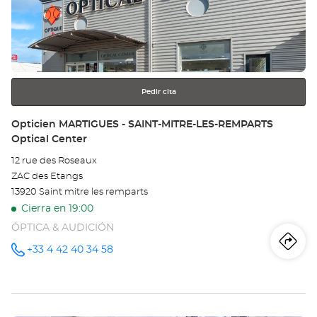
ENTER
AIX
para
obtener
LE
más
información
MI
-
Pedir cita
LA
Tienda:
Opticien MARTIGUES - SAINT-MITRE-LES-REMPARTS
Optical Center
PI
12 rue des Roseaux
Opt
ZAC des Etangs
Ce
13920 Saint mitre les remparts
Cierra en 19:00
ÓPTICA & AUDICIÓN
Iti
a
+33 4 42 40 34 58
número
de
teléfono
la
tie