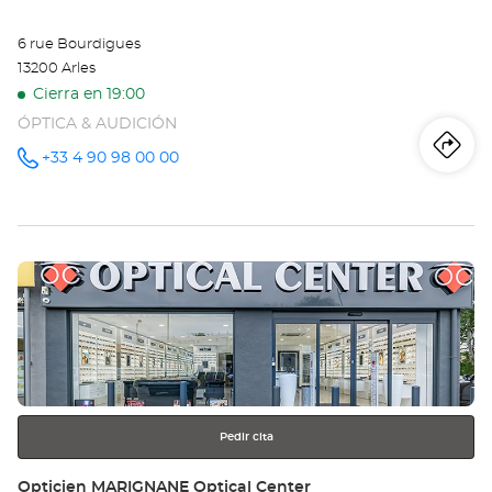
6 rue Bourdigues
13200 Arles
Cierra en 19:00
ÓPTICA & AUDICIÓN
Iti
a
+33 4 90 98 00 00
número
de
teléfono
la
tie
Pulse
Op
ENTER
AR
para
obtener
Opt
más
información
Ce
Pedir cita
Tienda:
Opticien MARIGNANE Optical Center