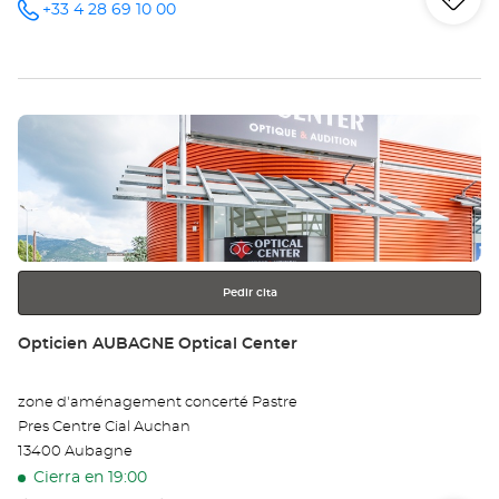
Iti
a
+33 4 28 69 10 00
número
de
teléfono
la
tie
Pulse
Op
ENTER
MA
para
obtener
-
más
información
SA
LO
Pedir cita
Opt
Tienda:
Opticien AUBAGNE Optical Center
Ce
zone d'aménagement concerté Pastre
Pres Centre Cial Auchan
13400 Aubagne
Cierra en 19:00