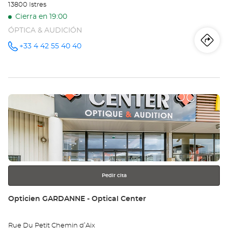
13800 Istres
Cierra en 19:00
ÓPTICA & AUDICIÓN
Iti
a
+33 4 42 55 40 40
número
de
teléfono
la
tie
Pulse
Op
ENTER
IS
para
obtener
Opt
más
información
Ce
Pedir cita
Tienda:
Opticien GARDANNE - Optical Center
Rue Du Petit Chemin d’Aix