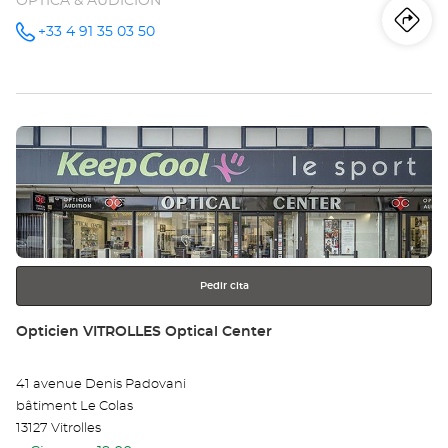
ÓPTICA & AUDICIÓN
Iti
a
+33 4 91 35 03 50
número
de
teléfono
la
tie
Pulse
Op
ENTER
MA
para
obtener
LA
más
información
VA
Opt
Pedir cita
Ce
Tienda:
Opticien VITROLLES Optical Center
41 avenue Denis Padovani
bâtiment Le Colas
13127 Vitrolles