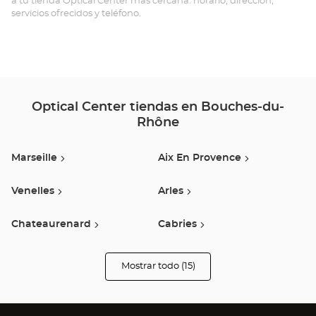
Ce
a tu tienda Optical Center más cercana: horario, dirección,
servicios ofrecidos y teléfono.
Optical Center tiendas en Bouches-du-
Rhône
Marseille
Aix En Provence
Venelles
Arles
Chateaurenard
Cabries
Vitrolles
Aubagne
Mostrar todo (15)
tiendas
Optical
Center
Marignane
Istres
Opticien