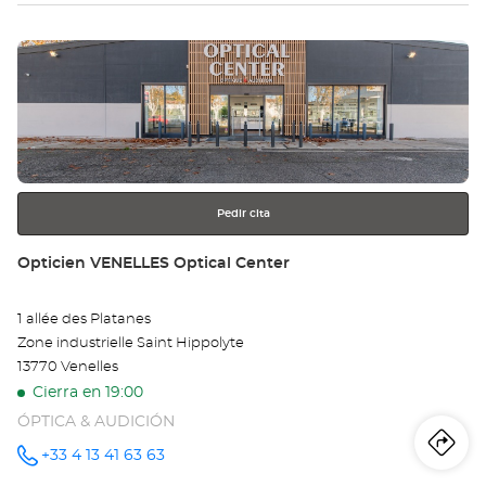
tie
Pulse
Op
ENTER
TR
para
obtener
Opt
más
información
Ce
Pedir cita
Tienda:
Opticien VENELLES Optical Center
1 allée des Platanes
Zone industrielle Saint Hippolyte
13770 Venelles
Cierra en 19:00
ÓPTICA & AUDICIÓN
Iti
a
+33 4 13 41 63 63
número
de