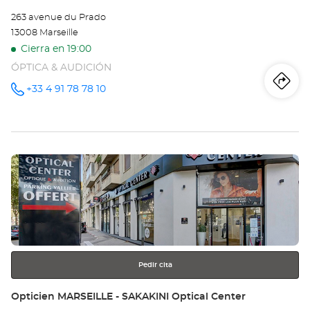
263 avenue du Prado
13008 Marseille
Cierra en 19:00
ÓPTICA & AUDICIÓN
Iti
a
+33 4 91 78 78 10
número
de
teléfono
la
tie
Pulse
Op
ENTER
MA
para
obtener
-
más
información
PR
Opt
Pedir cita
Ce
Tienda:
Opticien MARSEILLE - SAKAKINI Optical Center