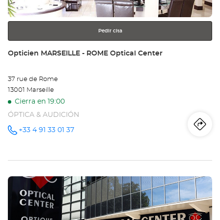
más
información
Pedir cita
Tienda:
Opticien MARSEILLE - ROME Optical Center
37 rue de Rome
13001 Marseille
Cierra en 19:00
ÓPTICA & AUDICIÓN
Iti
a
+33 4 91 33 01 37
número
de
teléfono
la
tie
Pulse
Op
ENTER
MA
para
obtener