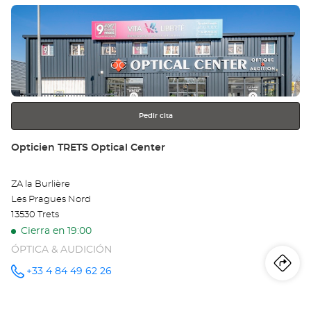
Pulse
ENTER
para
obtener
más
información
Pedir cita
Tienda:
Opticien TRETS Optical Center
ZA la Burlière
Les Pragues Nord
13530 Trets
Cierra en 19:00
ÓPTICA & AUDICIÓN
Iti
a
+33 4 84 49 62 26
número
de
teléfono
la