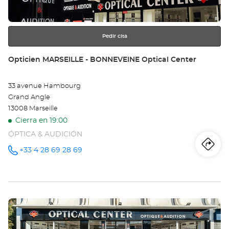
-
más
información
RO
Opt
Pedir cita
Ce
Tienda:
Opticien MARSEILLE - BONNEVEINE Optical Center
33 avenue Hambourg
Grand Angle
13008 Marseille
Cierra en 19:00
ÓPTICA & AUDICIÓN
Iti
a
+33 4 28 69 28 69
número
de
teléfono
la
tie
Pulse
Op
ENTER
MA
para