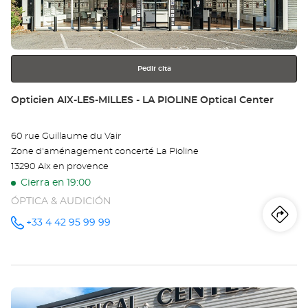
obtener
-
más
información
BO
Opt
Pedir cita
Ce
Tienda:
Opticien AIX-LES-MILLES - LA PIOLINE Optical Center
60 rue Guillaume du Vair
Zone d'aménagement concerté La Pioline
13290 Aix en provence
Cierra en 19:00
ÓPTICA & AUDICIÓN
Iti
a
+33 4 42 95 99 99
número
de
teléfono
la
tie
Pulse
Op