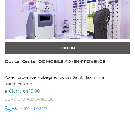
Pulse
Op
ENTER
MA
para
obtener
-
más
información
SA
MI
Pedir cita
LE
Tienda:
Optical Center OC MOBILE AIX-EN-PROVENCE
RE
Aix en provence, Aubagne, Toulon, Saint Maximin la
Opt
sainte baume
Ce
Cierra en 19:00
SERVICIO A DOMICILIO
+33 7 67 78 42 27
número
de
teléfono