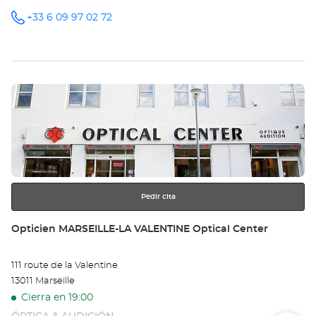
+33 6 09 97 02 72
número
de
teléfono
Pulse
ENTER
para
obtener
más
información
Pedir cita
Tienda:
Opticien MARSEILLE-LA VALENTINE Optical Center
111 route de la Valentine
13011 Marseille
Cierra en 19:00