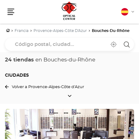
Español
Cam
Menú
idio
Inicio
Francia
Provence-Alpes-Côte D'Azur
Bouches-Du-Rhône
Código
Cerca
,
una
postal,
de
encontrar
tiend
mi
una
Optica
ciudad...
ubicación
tienda
Cente
24 tiendas
en Bouches-du-Rhône
Optical
Center
CIUDADES
Volver a Provence-Alpes-Côte d'Azur
CIUDADES
Pulse
ENTER
para
obtener