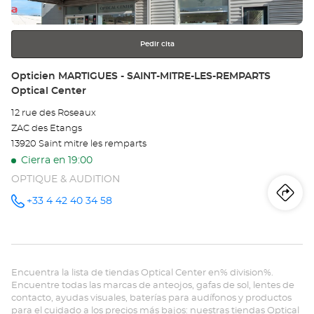
más
información
Pedir cita
Tienda:
Opticien MARTIGUES - SAINT-MITRE-LES-REMPARTS
Optical Center
12 rue des Roseaux
ZAC des Etangs
13920 Saint mitre les remparts
Cierra en 19:00
OPTIQUE & AUDITION
Iti
a
+33 4 42 40 34 58
número
de
teléfono
la
tie
Encuentra la lista de tiendas Optical Center en% division%.
Op
Encuentre todas las marcas de anteojos, gafas de sol, lentes de
contacto, ayudas visuales, baterías para audífonos y productos
MA
para el cuidado a los precios más bajos: nuestras tiendas Optical