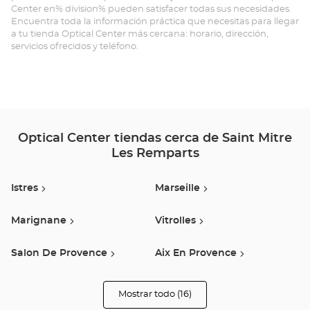
Center en% division% pueden satisfacer todas sus necesidades.
-
Encuentra toda la información práctica que necesitas para llegar
a tu tienda Optical Center más cercana: horario, dirección,
SA
servicios ofrecidos y teléfono.
MI
LE
RE
Opt
Optical Center tiendas cerca de Saint Mitre
Les Remparts
Ce
Istres
Marseille
Marignane
Vitrolles
Salon De Provence
Aix En Provence
Cabries
Le Pontet
Mostrar todo (16)
tiendas
Optical