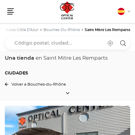
Español
Cam
Menú
idio
ce-Alpes-Côte D'Azur
Bouches-Du-Rhône
Saint Mitre Les Remparts
Código
Cerca
,
una
postal,
de
encontrar
tiend
mi
una
Optica
ciudad...
ubicación
tienda
Cente
Una tienda
en Saint Mitre Les Remparts
Optical
Center
CIUDADES
Volver a Bouches-du-Rhône
CIUDADES
Pulse
ENTER
para
obtener