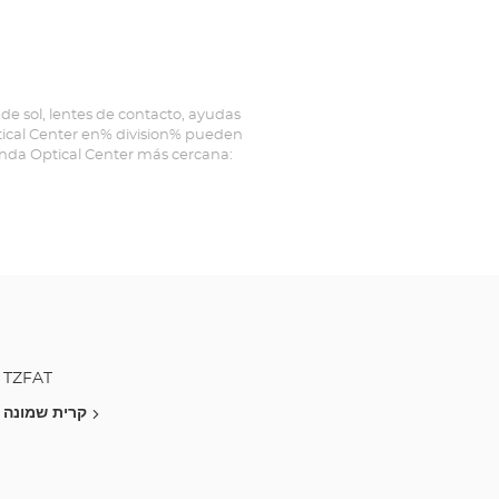
העמק
פרץ
סנטר
de sol, lentes de contacto, ayudas
ptical Center en% division% pueden
ienda Optical Center más cercana:
TZFAT
קרית שמונה