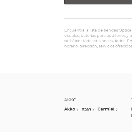
Encuentra la lista de tiendas Optica
visuales, baterías para audífonos y
satisfacer todas sus necesidades. E
horario, dirección, servicios ofrecido
AKKO
Akko
רגבה
Carmiel