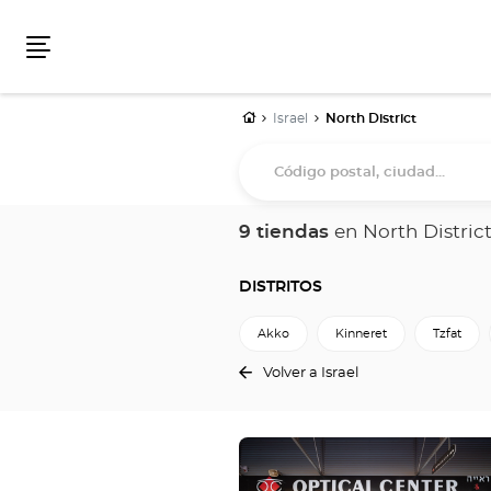
Menú
Inicio
Israel
North District
Código
postal,
ciudad...
9 tiendas
en North Distric
DISTRITOS
Akko
Kinneret
Tzfat
Volver a Israel
Pulse
ENTER
para