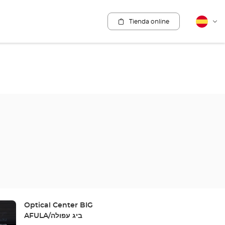
Tienda online
Español
Cam
idio
Tienda:
Optical Center BIG
AFULA/ביג עפולה