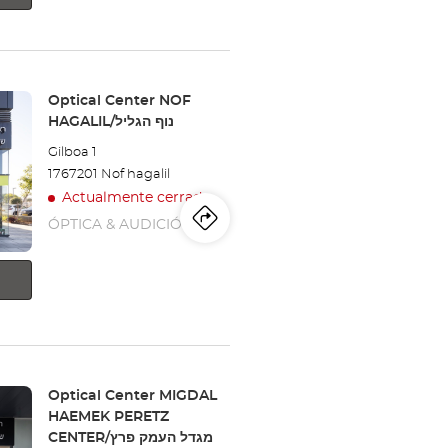
teléfono
la
tienda
Optical
Tienda:
Optical Center NOF
Center
HAGALIL/נוף הגליל
TIBERIADE/טבריה
Gilboa 1
1767201 Nof hagalil
Actualmente cerrado
ÓPTICA & AUDICIÓN
Itinerario
a
la
tienda
Optical
Center
Tienda:
Optical Center MIGDAL
NOF
HAEMEK PERETZ
CENTER/מגדל העמק פרץ