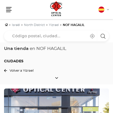
Español
Cam
Menú
idio
Inicio
Israël
North District
Yizrael
NOF HAGALIL
Código
Cerca
,
una
postal,
de
encontrar
tiend
mi
una
Optica
ciudad...
ubicación
tienda
Cente
Una tienda
en NOF HAGALIL
Optical
Center
CIUDADES
Volver a Yizrael
CIUDADES
Pulse
ENTER
para
obtener