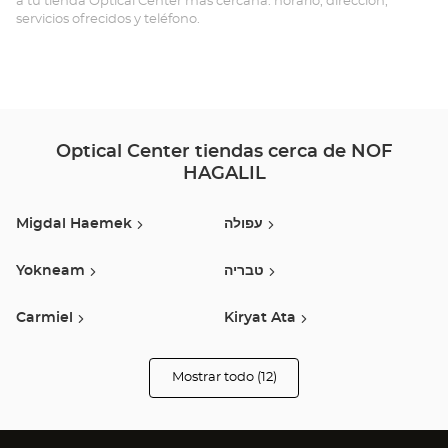
a tu tienda Optical Center más cercana: horario, dirección,
HAG
servicios ofrecidos y teléfono.
ליל
Optical Center tiendas cerca de NOF
HAGALIL
Migdal Haemek
עפולה
Yokneam
טבריה
Carmiel
Kiryat Ata
חיפה
Haifa
Mostrar todo (12)
tiendas
Optical
Center
Akko
רגבה
Opticien