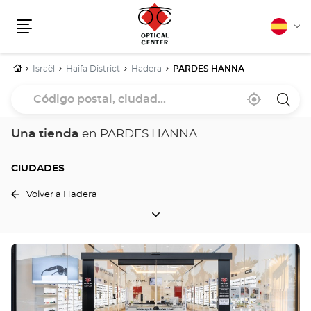
Español
Cam
Menú
idio
Inicio
Israël
Haifa District
Hadera
PARDES HANNA
Código
Cerca
,
una
postal,
de
encontrar
tiend
mi
una
Optica
ciudad...
ubicación
tienda
Cente
Una tienda
en PARDES HANNA
Optical
Center
CIUDADES
Volver a Hadera
CIUDADES
Pulse
ENTER
para
obtener