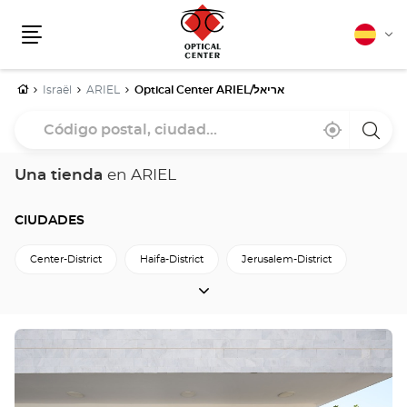
Español
Cam
Menú
idio
Inicio
Israël
ARIEL
Optical Center ARIEL/אריאל
Código
Cerca
,
una
postal,
de
encontrar
tiend
mi
una
Optica
ciudad...
ubicación
tienda
Cente
Una tienda
en ARIEL
Optical
Center
CIUDADES
Center-District
Haifa-District
Jerusalem-District
CIUDADES
North-District
South-District
Tel-Aviv-District
מחוז-חיפה
מחוז-הדרום
Pulse
ENTER
para
obtener