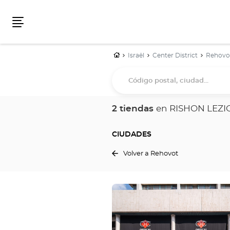
Menú
Inicio
Israël
Center District
Rehovo
Código
postal,
ciudad...
2 tiendas
en RISHON LEZI
CIUDADES
Volver a Rehovot
Pulse
ENTER
para
obtener