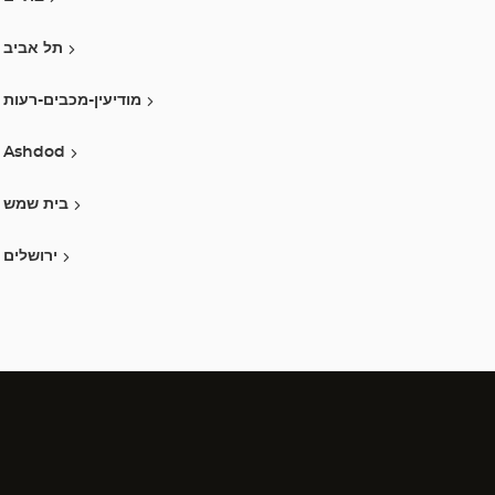
תל אביב
מודיעין-מכבים-רעות
Ashdod
בית שמש
ירושלים