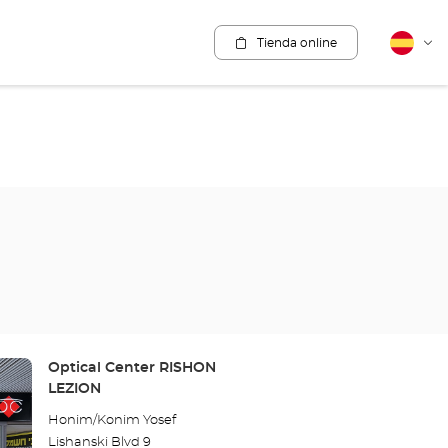
Tienda online
Español
Cam
idio
Tienda:
Optical Center RISHON
LEZION
Honim/Konim Yosef
Lishanski Blvd 9