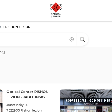
t
RISHON LEZION
Cerca
,
una
de
encontrar
tienda
mi
una
Optical
ubicación
tienda
Center
ON
Optical
Center
Pulse
Tienda:
Optical Center RISHON
ENTER
LEZION - JABOTINSKY
para
Jabotinsky 20
obtener
7522905 Rishon lezion