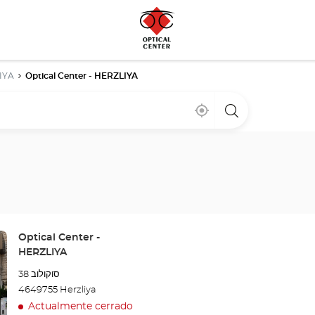
IYA
Optical Center - HERZLIYA
Cerca
,
una
de
encontrar
tienda
mi
una
Optical
ubicación
tienda
Center
Optical
Center
Tienda:
Optical Center -
HERZLIYA
סוקולוב 38
4649755 Herzliya
Actualmente cerrado