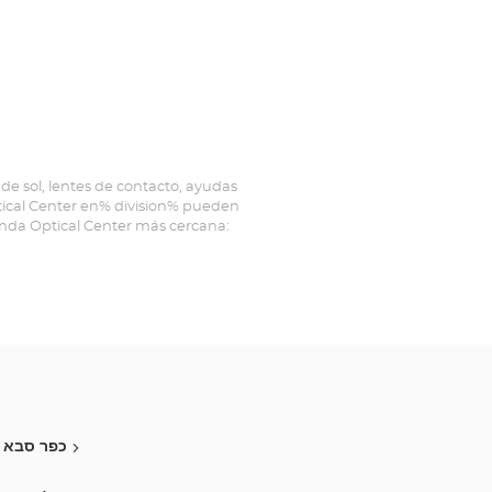
de sol, lentes de contacto, ayudas
ptical Center en% division% pueden
ienda Optical Center más cercana:
כפר סבא