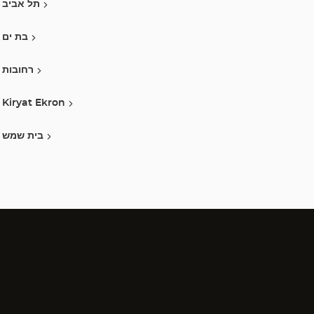
תל אביב
בת ים
רחובות
Kiryat Ekron
בית שמש