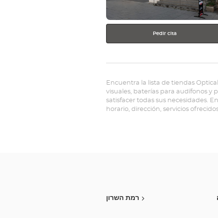
Pedir cita
Encuentra la lista de tiendas Optica
visuales, baterías para audífonos y
satisfacer todas sus necesidades. E
horario, dirección, servicios ofrecido
רמת השרון