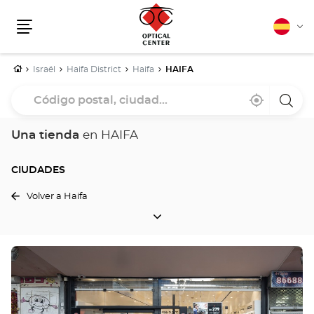
Español
Cam
Menú
idio
Inicio
Israël
Haifa District
Haifa
HAIFA
Código
Cerca
,
una
postal,
de
encontrar
tiend
mi
una
Optica
ciudad...
ubicación
tienda
Cente
Una tienda
en HAIFA
Optical
Center
CIUDADES
Volver a Haifa
CIUDADES
Pulse
ENTER
para
obtener