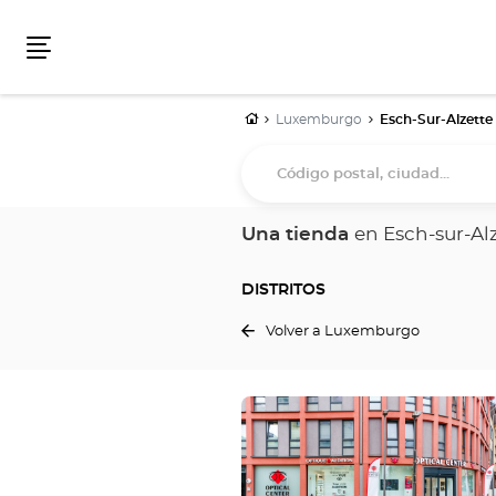
Menú
Inicio
Luxemburgo
Esch-Sur-Alzette
Código
postal,
ciudad...
Una tienda
en Esch-sur-Al
DISTRITOS
Volver a Luxemburgo
Pulse
ENTER
para
obtener