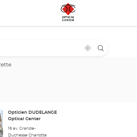
Cerca
,
una
de
encontrar
tienda
mi
una
Optical
ubicación
tienda
Center
zette
Optical
Center
Tienda:
Opticien DUDELANGE
Optical Center
16 av. Grande-
Duchesse Charlotte