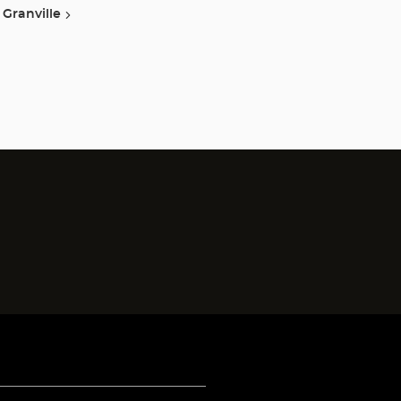
Granville
)
a)