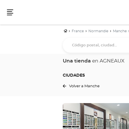
Menú
Inicio
France
Normandie
Manche
Código
postal,
ciudad...
Una tienda
en AGNEAUX
CIUDADES
Volver a Manche
Pulse
ENTER
para
obtener