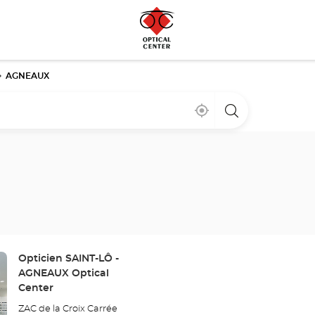
AGNEAUX
Cerca
,
una
de
encontrar
tienda
mi
una
Optical
ubicación
tienda
Center
Optical
Center
Tienda:
Opticien SAINT-LÔ -
AGNEAUX Optical
Center
ZAC de la Croix Carrée