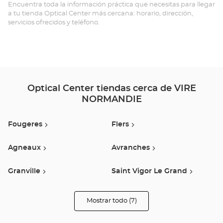
Opt
Encuentra toda la información práctica que necesitas para llegar
a tu tienda Optical Center más cercana: horario, dirección,
Ce
servicios ofrecidos y teléfono.
Optical Center tiendas cerca de VIRE
NORMANDIE
Fougeres
Flers
Agneaux
Avranches
Granville
Saint Vigor Le Grand
Lisieux
Mostrar todo (7)
tiendas
Optical
Center
Opticien