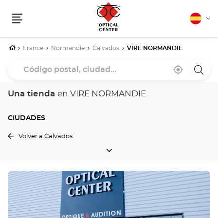
Español
Cam
Menú
idio
Inicio
France
Normandie
Calvados
VIRE NORMANDIE
Código
Cerca
,
una
postal,
de
encontrar
tiend
mi
una
Optica
ciudad...
ubicación
tienda
Cente
Una tienda
en VIRE NORMANDIE
Optical
Center
CIUDADES
Volver a Calvados
CIUDADES
Pulse
ENTER
para
obtener