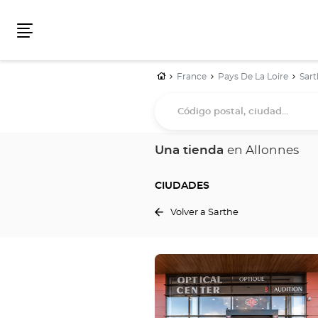
Menú
Inicio
France
Pays De La Loire
Sart
Código
postal,
ciudad...
Una tienda
en Allonnes
CIUDADES
Volver a Sarthe
Pulse
ENTER
para
obtener