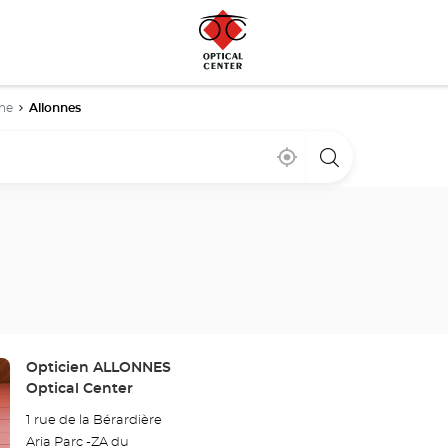
he
Allonnes
Cerca
,
una
de
encontrar
tienda
mi
una
Optical
ubicación
tienda
Center
Optical
Center
Tienda:
Opticien ALLONNES
Optical Center
1 rue de la Bérardière
Aria Parc -ZA du