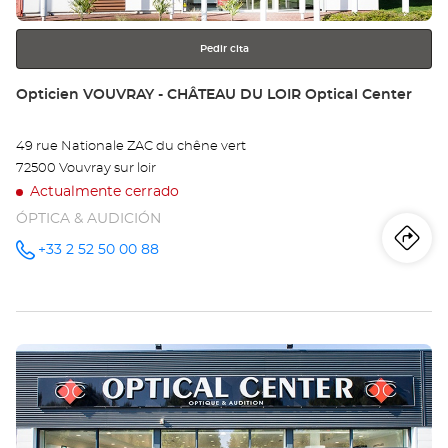
información
Pedir cita
Tienda:
Opticien VOUVRAY - CHÂTEAU DU LOIR Optical Center
49 rue Nationale ZAC du chêne vert
72500 Vouvray sur loir
Actualmente cerrado
ÓPTICA & AUDICIÓN
Iti
a
+33 2 52 50 00 88
número
de
teléfono
la
tie
Pulse
Op
ENTER
VO
para
obtener
-
más