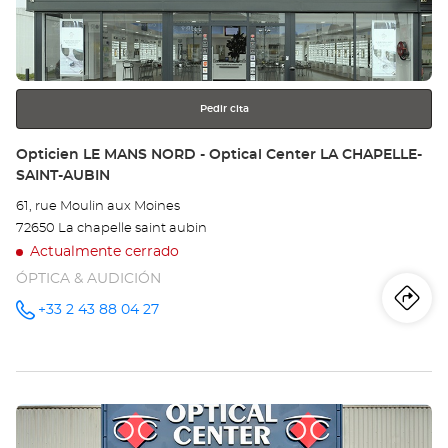
LE
para
obtener
MA
más
información
-
LE
Pedir cita
HU
Tienda:
Opticien LE MANS NORD - Optical Center LA CHAPELLE-
SAINT-AUBIN
Opt
61, rue Moulin aux Moines
Ce
72650 La chapelle saint aubin
Actualmente cerrado
ÓPTICA & AUDICIÓN
Iti
a
+33 2 43 88 04 27
número
de
teléfono
la
tie
Pulse
Op
ENTER