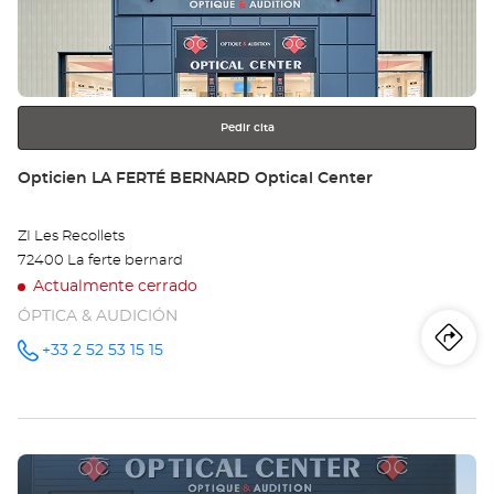
LE
para
obtener
MA
más
información
NO
-
Pedir cita
Opt
Tienda:
Opticien LA FERTÉ BERNARD Optical Center
Ce
ZI Les Recollets
LA
72400 La ferte bernard
CH
Actualmente cerrado
ÓPTICA & AUDICIÓN
SA
Iti
a
+33 2 52 53 15 15
número
AU
de
teléfono
la
tie
Pulse
Op
ENTER