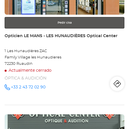
MA
más
información
Opt
Ce
Pedir cita
Tienda:
Opticien LE MANS - LES HUNAUDIÈRES Optical Center
1 Les Hunaudières ZAC
Family Village les Hunaudieres
72230 Ruaudin
Actualmente cerrado
ÓPTICA & AUDICIÓN
Iti
a
+33 2 43 72 02 90
número
de
teléfono
la
tie
Pulse
Op
ENTER