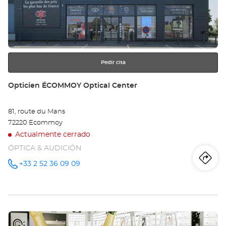
LA
para
obtener
FE
más
información
BE
Opt
Pedir cita
Ce
Tienda:
Opticien ÉCOMMOY Optical Center
81, route du Mans
72220 Ecommoy
Actualmente cerrado
ÓPTICA & AUDICIÓN
Iti
a
+33 2 52 36 09 09
número
de
teléfono
la
tie
Pulse
Op