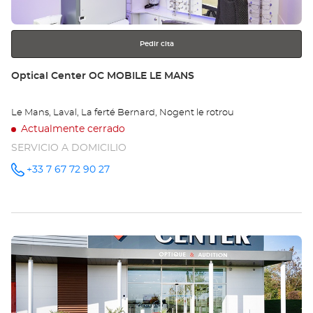
más
información
Pedir cita
Tienda:
Optical Center OC MOBILE LE MANS
Le Mans, Laval, La ferté Bernard, Nogent le rotrou
Actualmente cerrado
SERVICIO A DOMICILIO
+33 7 67 72 90 27
número
de
teléfono
Pulse
ENTER
para
obtener
más