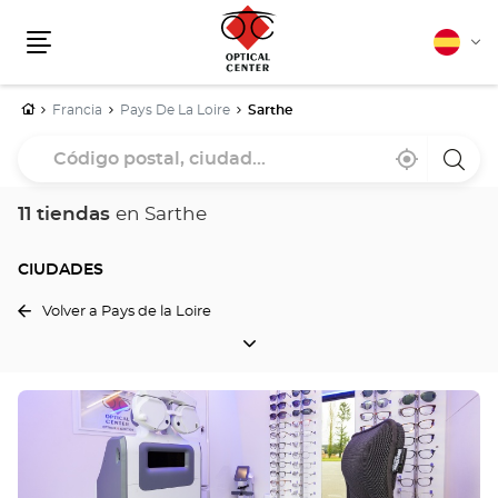
Español
Cam
Menú
idio
Inicio
Francia
Pays De La Loire
Sarthe
Código
Cerca
,
una
postal,
de
encontrar
tiend
mi
una
Optica
ciudad...
ubicación
tienda
Cente
11 tiendas
en Sarthe
Optical
Center
CIUDADES
Volver a Pays de la Loire
CIUDADES
Pulse
ENTER
para
obtener