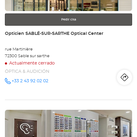
más
información
Opt
Ce
Pedir cita
Tienda:
Opticien SABLÉ-SUR-SARTHE Optical Center
rue Martinière
72300 Sable sur sarthe
Actualmente cerrado
ÓPTICA & AUDICIÓN
Iti
a
+33 2 43 92 02 02
número
de
teléfono
la
tie
Pulse
Op
ENTER
SA
para
obtener