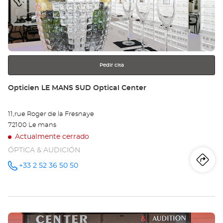
ENTER
ÉC
para
obtener
Opt
más
información
Ce
Pedir cita
Tienda:
Opticien LE MANS SUD Optical Center
11,rue Roger de la Fresnaye
72100 Le mans
Actualmente cerrado
ÓPTICA & AUDICIÓN
Iti
a
+33 2 52 36 50 50
número
de
teléfono
la
tie
Pulse
Op