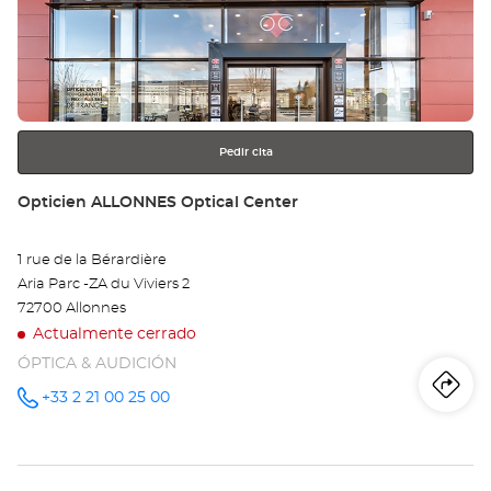
ENTER
LE
para
obtener
MA
más
información
SU
Opt
Pedir cita
Ce
Tienda:
Opticien ALLONNES Optical Center
1 rue de la Bérardière
Aria Parc -ZA du Viviers 2
72700 Allonnes
Actualmente cerrado
ÓPTICA & AUDICIÓN
Iti
a
+33 2 21 00 25 00
número
de
teléfono
la
tie